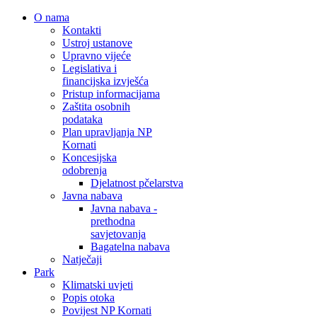
O nama
Kontakti
Ustroj ustanove
Upravno vijeće
Legislativa i
financijska izvješća
Pristup informacijama
Zaštita osobnih
podataka
Plan upravljanja NP
Kornati
Koncesijska
odobrenja
Djelatnost pčelarstva
Javna nabava
Javna nabava -
prethodna
savjetovanja
Bagatelna nabava
Natječaji
Park
Klimatski uvjeti
Popis otoka
Povijest NP Kornati