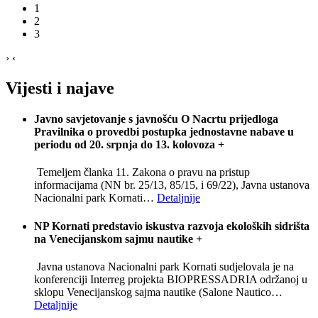
1
2
3
›
‹
Vijesti i najave
Javno savjetovanje s javnošću O Nacrtu prijedloga
Pravilnika o provedbi postupka jednostavne nabave u
periodu od 20. srpnja do 13. kolovoza
+
Temeljem članka 11. Zakona o pravu na pristup
informacijama (NN br. 25/13, 85/15, i 69/22), Javna ustanova
Nacionalni park Kornati
…
Detaljnije
NP Kornati predstavio iskustva razvoja ekoloških sidrišta
na Venecijanskom sajmu nautike
+
Javna ustanova Nacionalni park Kornati sudjelovala je na
konferenciji Interreg projekta BIOPRESSADRIA održanoj u
sklopu Venecijanskog sajma nautike (Salone Nautico
…
Detaljnije