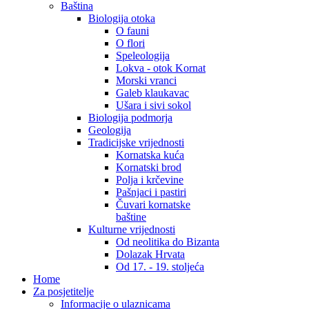
Baština
Biologija otoka
O fauni
O flori
Speleologija
Lokva - otok Kornat
Morski vranci
Galeb klaukavac
Ušara i sivi sokol
Biologija podmorja
Geologija
Tradicijske vrijednosti
Kornatska kuća
Kornatski brod
Polja i krčevine
Pašnjaci i pastiri
Čuvari kornatske
baštine
Kulturne vrijednosti
Od neolitika do Bizanta
Dolazak Hrvata
Od 17. - 19. stoljeća
Home
Za posjetitelje
Informacije o ulaznicama