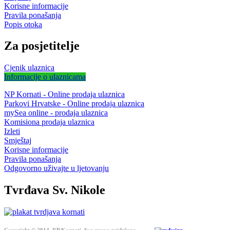
Korisne informacije
Pravila ponašanja
Popis otoka
Za posjetitelje
Cjenik ulaznica
Informacije o ulaznicama
NP Kornati - Online prodaja ulaznica
Parkovi Hrvatske - Online prodaja ulaznica
mySea online - prodaja ulaznica
Komisiona prodaja ulaznica
Izleti
Smještaj
Korisne informacije
Pravila ponašanja
Odgovorno uživajte u ljetovanju
Tvrđava Sv. Nikole