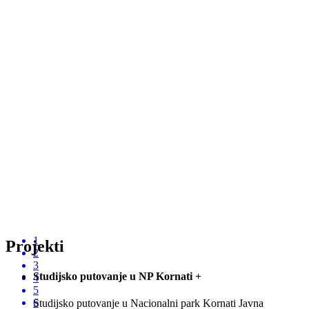
1
Projekti
2
3
Studijsko putovanje u NP Kornati
+
4
5
6
Studijsko putovanje u Nacionalni park Kornati Javna