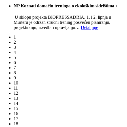
NP Kornati domaćin treninga o ekološkim sidrištima
+
U sklopu projekta BIOPRESSADRIA, 1. i 2. lipnja u
Murteru je održan stručni trening posvećen planiranju,
projektiranju, izvedbi i upravljanju
…
Detaljnije
1
2
3
4
5
6
7
8
9
10
11
12
13
14
15
16
17
18