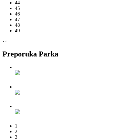
44
45
46
47
48
49
›
‹
Preporuka Parka
1
2
3