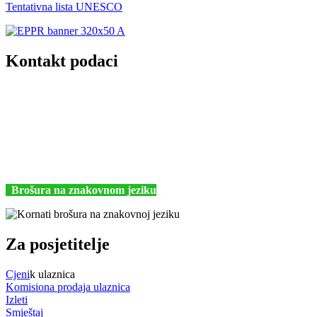
Tentativna lista UNESCO
Kontakt podaci
JU Nacionalni park Kornati
Butina 2
22243 Murter
Hrvatska
+385 (22) 435740
kornati@np-kornati.hr
Brošura na znakovnom jeziku
Za posjetitelje
Cjeni
k ulaznica
Komisiona prodaja ulaznica
Izleti
Smještaj