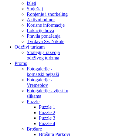
Izleti
Smještaj
Ronjenje i snorkeling
Aktivni odmor
Korisne informacije
Lokacije bova
Pravila ponašanja
Tvrđava Sv. Nikole
Održivi turizam
Strategija razvoja
održivog turizma
Promo
Fotogalerije -
kornatski pejzaži
Fotogalerije -
Vremeplov
Fotogalerije - vijesti u
slikama
Puzzle
Puzzle 1
Puzzle 2
Puzzle 3
Puzzle 4
Brošure
Brošura Parkovi