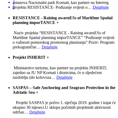
7
ustanova Nacionalni park Kornati, kao partner na Interreg
8
projektu RESISTANCE- Podizanje svijesti o
…
Detaljnije
RESISTANCE - Raising awarnESs of MaritIme Spatial
planning imporTANCE
+
Naziv projekta “RESISTANCE - Raising awarnESs of
MaritIme Spatial planning imporTANCE” “Podizanje svijesti
o važnosti pomorskog prostornog planiranja” Poziv: Program
prekogranične
…
Detaljnije
Projekt INHERIT
+
Ministarstvo turizma, kao partner na projektu INHERIT,
zajedno sa JU NP Kornati i dionicima, će u sljedećem
razdoblju (do kolovoza
…
Detaljnije
SASPAS – Safe Anchoring and Seagrass Protection in the
Adriatic Sea
+
Projekt SASPAS je počeo 1. siječnja 2019. godine i trajat će
ukupno 30 mjeseci.U sklopu početnih projektnih aktivnosti
održan
…
Detaljnije