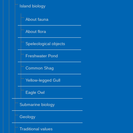
Island biology
About fauna
About flora
Speleological objects
Freshwater Pond
Common Shag
Yellow-legged Gull
Eagle Owl
Submarine biology
Geology
Traditional values