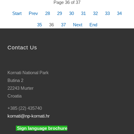
Page 36 of 37
Start
Prev
28
29
30
31
32
33
34
35
36
37
Next
End
Contact Us
Kornati National Park
Butina 2
22243 Murter
Croatia
+385 (22) 435740
kornati
@np-kornati.hr
Sign language brochure