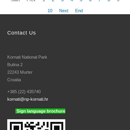
10
Next
End
Contact Us
Kornati National Park
Butina 2
22243 Murter
Croatia
+385 (22) 435740
kornati
@np-kornati.hr
Sign language brochure