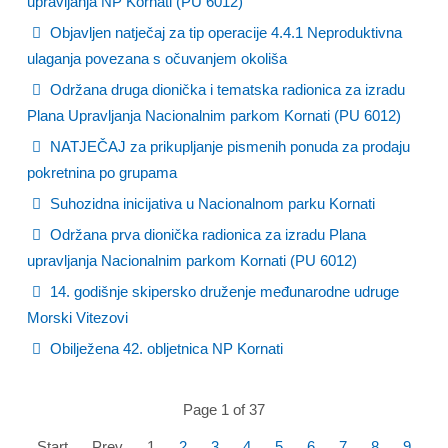
upravljanja NP Kornati (PU 6012)
Objavljen natječaj za tip operacije 4.4.1 Neproduktivna
ulaganja povezana s očuvanjem okoliša
Održana druga dionička i tematska radionica za izradu
Plana Upravljanja Nacionalnim parkom Kornati (PU 6012)
NATJEČAJ za prikupljanje pismenih ponuda za prodaju
pokretnina po grupama
Suhozidna inicijativa u Nacionalnom parku Kornati
Održana prva dionička radionica za izradu Plana
upravljanja Nacionalnim parkom Kornati (PU 6012)
14. godišnje skipersko druženje međunarodne udruge
Morski Vitezovi
Obilježena 42. obljetnica NP Kornati
Page 1 of 37
Start
Prev
1
2
3
4
5
6
7
8
9