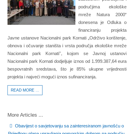
područjima ekološke
mreže Natura 2000“
donesena je Odluka o
financiranju projekta
Javne ustanove Nacionalni park Kornati „Održivo korištenje,
obnova i očuvanje staništa i vrsta područja ekološke mreže
Nacionalni park Kornati'', kojom se Javnoj ustanovi
Nacionalni park Kornati dodjeljuje iznos od 1.999.387,64 eura
bespovratnih sredstava, što je 85% ukupne vrijednosti
projekta i najveći mogući iznos sufinanciranja.
READ MORE ...
More Articles ...
Obavijest o savjetovanju sa zainteresiranom javnošću o
Prijedlogu plana upravljanja pomorskim dobrom na području