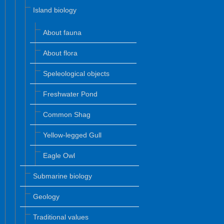
Island biology
About fauna
About flora
Speleological objects
Freshwater Pond
Common Shag
Yellow-legged Gull
Eagle Owl
Submarine biology
Geology
Traditional values