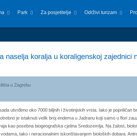
ma
Park
Za posjetitelje
Održivi turizam
Pr
a naselja koralja u koraligenskoj zajednic
ilišta u Zagrebu
utvrđeno oko 7000 biljnih i životinjskih vrsta. Iako je popriličan b
Potrebno je istaknuti velik broj endema u Jadranu koji samo u flori 
vaja kao posebna biogeografska cjelina Sredozemlja. Na žalost, biol
odama, tako i neracionalnim iskorištavanjem bioloških dobara. Antrop