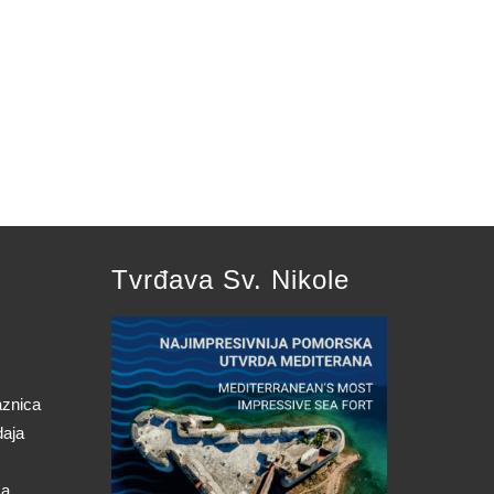
Tvrđava Sv. Nikole
aznica
daja
ca