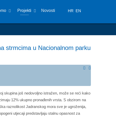
omo
Projekti
Novosti
HR
EN
i na strmcima u Nacionalnom parku
roj skupina još nedovoljno istražen, može se reći kako
zauzimaju 12% ukupno pronađenih vrsta. S obzirom na
oška raznolikost Jadranskog mora sve je ugroženija,
ogeni utjecaji predstavljaju stalnu opasnost za