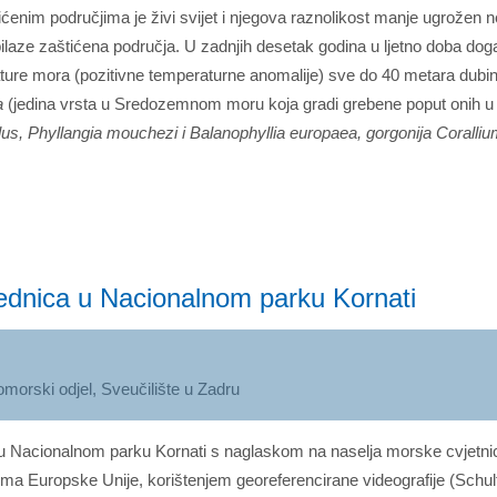
ićenim područjima je živi svijet i njegova raznolikost manje ugrožen
ilaze zaštićena područja. U zadnjih desetak godina u ljetno doba do
 mora (pozitivne temperaturne anomalije) sve do 40 metara dubine.
a
(jedina vrsta u Sredozemnom moru koja gradi grebene poput onih u
s, Phyllangia mouchezi i Balanophyllia europaea, gorgonija Corallium 
ajednica u Nacionalnom parku Kornati
Pomorski odjel, Sveučilište u Zadru
ca u Nacionalnom parku Kornati s naglaskom na naselja morske cvjetn
ima Europske Unije, korištenjem georeferencirane videografije (Schultz