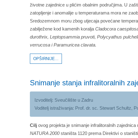
životne zajednice u plićim obalnim područjima. U zašt
zatopljenje i anomalije u temperaturama mora ne zaob
Sredozemnom moru zbog utjecaja povećane temperature
zabilježene kod kamenih koralja
Cladocora caespitos
durothrix, Leptopsammia pruvoti, Polycyathus pulchellu
verrucosa i Paramuricea clavata.
OPŠIRNIJE...
Snimanje stanja infralitoralnih z
Izvoditelj: Sveučilište u Zadru
Voditelj istraživanja: Prof. dr. sc. Stewart Schultz, 
Cilj
ovog projekta je snimanje infralitoralnih zajedni
NATURA 2000
staništa 1120 prema Direktivi o staništ