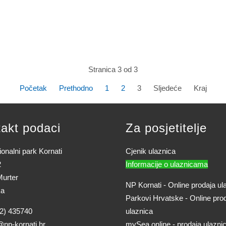
Stranica 3 od 3
Početak
Prethodno
1
2
3
Sljedeće
Kraj
akt podaci
Za posjetitelje
onalni park Kornati
Cjenik ulaznica
2
Informacije o ulaznicama
urter
NP Kornati - Online prodaja ul
ka
Parkovi Hrvatske - Online pro
2) 435740
ulaznica
@np-kornati.hr
mySea online - prodaja ulazni