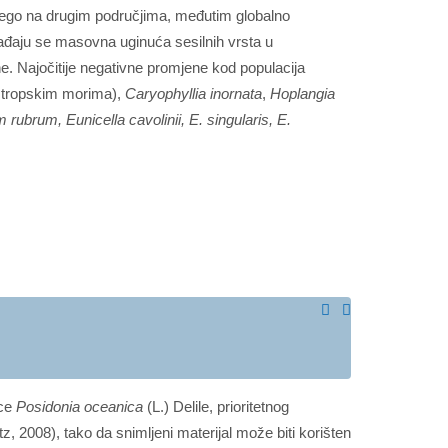
 nego na drugim područjima, međutim globalno
gađaju se masovna uginuća sesilnih vrsta u
 Najočitije negativne promjene kod populacija
 tropskim morima),
Caryophyllia inornata
,
Hoplangia
rubrum, Eunicella cavolinii, E. singularis, E.
ice
Posidonia oceanica
(L.) Delile, prioritetnog
, 2008), tako da snimljeni materijal može biti korišten