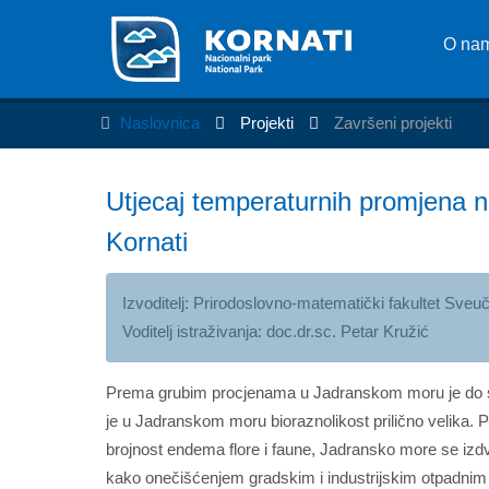
O na
Naslovnica
Projekti
Završeni projekti
Utjecaj temperaturnih promjena n
Kornati
Izvoditelj: Prirodoslovno-matematički fakultet Sveuč
Voditelj istraživanja: doc.dr.sc. Petar Kružić
Prema grubim procjenama u Jadranskom moru je do sada 
je u Jadranskom moru bioraznolikost prilično velika. 
brojnost endema flore i faune, Jadransko more se izd
kako onečišćenjem gradskim i industrijskim otpadnim v