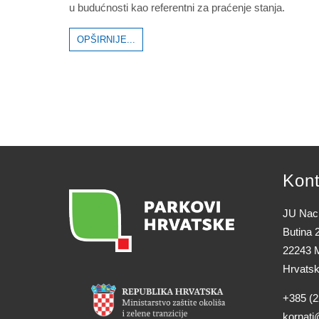
u budućnosti kao referentni za praćenje stanja.
OPŠIRNIJE...
Kont
JU Naci
Butina 
22243 M
Hrvats
+385 (2
kornati