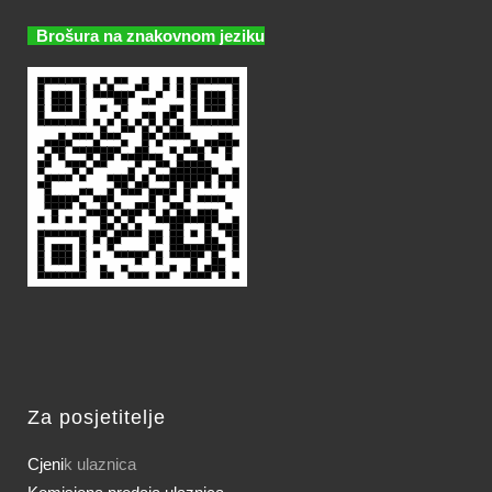
Brošura na znakovnom jeziku
Za posjetitelje
Cjeni
k ulaznica