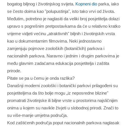
bogatog biljnog i životinjskog svijeta.
Kopneni dio
parka, iako
se često doima kao "polupustinja", isto tako vrvi od života.
Međutim, potrebno je naglasiti da veliki broj posjetitelja dolazi
upravo s pogrešnim pretpostavkama da će u relativno kratko
vrijeme vidjeti većinu „atraktivnih" biljnih i životinjskih vrsta
kao u dokumentarnim filmovima. Neki jednostavno
zamjenjuju pojmove zooloških (botaničkih) parkova i
nacionalnih parkova. Naravno i jednim i drugim parkovima je
među glavnim zadaćama edukacija posjetitelja i zaštita
prirode.
Pitate se pa u čemu je onda razlika?
Današnji moderni zoološki i botanički parkovi prilagođeni su
posjetiteljima da što bolje mogu „iz neposredne blizine"
promatrati životinjske ili biljne vrste u prostorima najsličnijim
onima u kojem su navikle živjeti u slobodnoj prirodi. Znači to
su više-manje umjetna područja.
Kod zaštićenih područja poput nacionalnih parkova naglasak