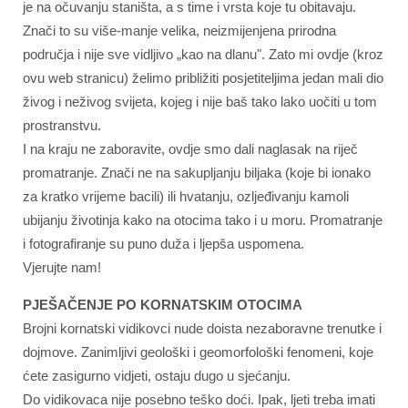
je na očuvanju staništa, a s time i vrsta koje tu obitavaju.
Znači to su više-manje velika, neizmijenjena prirodna
područja i nije sve vidljivo „kao na dlanu". Zato mi ovdje (kroz
ovu web stranicu) želimo približiti posjetiteljima jedan mali dio
živog i neživog svijeta, kojeg i nije baš tako lako uočiti u tom
prostranstvu.
I na kraju ne zaboravite, ovdje smo dali naglasak na riječ
promatranje. Znači ne na sakupljanju biljaka (koje bi ionako
za kratko vrijeme bacili) ili hvatanju, ozljeđivanju kamoli
ubijanju životinja kako na otocima tako i u moru. Promatranje
i fotografiranje su puno duža i ljepša uspomena.
Vjerujte nam!
PJEŠAČENJE PO KORNATSKIM OTOCIMA
Brojni kornatski vidikovci nude doista nezaboravne trenutke i
dojmove. Zanimljivi geološki i geomorfološki fenomeni, koje
ćete zasigurno vidjeti, ostaju dugo u sjećanju.
Do vidikovaca nije posebno teško doći. Ipak, ljeti treba imati