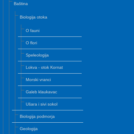
Baština
Biologija otoka
O fauni
O flori
Speleologija
Lokva - otok Kornat
Morski vranci
Galeb klaukavac
Ušara i sivi sokol
Biologija podmorja
Geologija