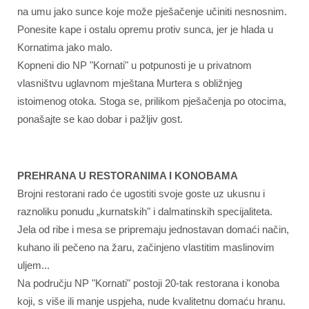
na umu jako sunce koje može pješačenje učiniti nesnosnim.
Ponesite kape i ostalu opremu protiv sunca, jer je hlada u
Kornatima jako malo.
Kopneni dio NP "Kornati" u potpunosti je u privatnom
vlasništvu uglavnom mještana Murtera s obližnjeg
istoimenog otoka. Stoga se, prilikom pješačenja po otocima,
ponašajte se kao dobar i pažljiv gost.
PREHRANA U RESTORANIMA I KONOBAMA
Brojni restorani rado će ugostiti svoje goste uz ukusnu i
raznoliku ponudu „kurnatskih" i dalmatinskih specijaliteta.
Jela od ribe i mesa se pripremaju jednostavan domaći način,
kuhano ili pečeno na žaru, začinjeno vlastitim maslinovim
uljem...
Na području NP "Kornati" postoji 20-tak restorana i konoba
koji, s više ili manje uspjeha, nude kvalitetnu domaću hranu.