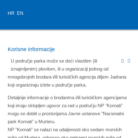
HR
EN
Korisne informacije
U područje parka može se doći vlastitim (ili
iznajmljenim) plovilom, ili u organizaciji jednog od
mnogobrojnih brodara i/ili turističkih agencija diljem Jadrana
koji organiziraju izlete u područje parka.
Detaljnije informacije o brodarima i/ili turističkim agencijama
koji imaju sklopljen ugovor za rad u području NP "Kornati"
mogu se dobiti u prostorijama Javne ustanove "Nacionalni
park Kornati" u Murteru.
NP "Kornati" se nalazi na udaljenosti oko sedam morskih
milja od Murtera, odnosno oko petnaest morskih milja od