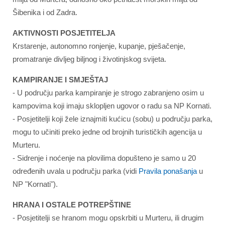
Šibenika i od Zadra.
AKTIVNOSTI POSJETITELJA
Krstarenje, autonomno ronjenje, kupanje, pješačenje,
promatranje divljeg biljnog i životinjskog svijeta.
KAMPIRANJE I SMJEŠTAJ
- U području parka kampiranje je strogo zabranjeno osim u
kampovima koji imaju sklopljen ugovor o radu sa NP Kornati.
- Posjetitelji koji žele iznajmiti kućicu (sobu) u području parka,
mogu to učiniti preko jedne od brojnih turističkih agencija u
Murteru.
- Sidrenje i noćenje na plovilima dopušteno je samo u 20
određenih uvala u području parka (vidi
Pravila ponašanja
u
NP "Kornati").
HRANA I OSTALE POTREPŠTINE
- Posjetitelji se hranom mogu opskrbiti u Murteru, ili drugim