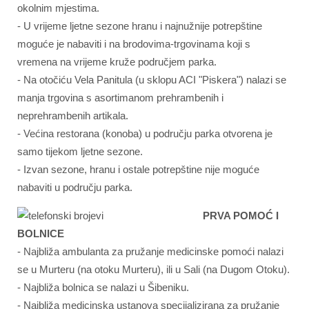
okolnim mjestima.
- U vrijeme ljetne sezone hranu i najnužnije potrepštine
moguće je nabaviti i na brodovima-trgovinama koji s
vremena na vrijeme kruže područjem parka.
- Na otočiću Vela Panitula (u sklopu ACI "Piskera") nalazi se
manja trgovina s asortimanom prehrambenih i
neprehrambenih artikala.
- Većina restorana (konoba) u području parka otvorena je
samo tijekom ljetne sezone.
- Izvan sezone, hranu i ostale potrepštine nije moguće
nabaviti u području parka.
PRVA POMOĆ I
BOLNICE
- Najbliža ambulanta za pružanje medicinske pomoći nalazi
se u Murteru (na otoku Murteru), ili u Sali (na Dugom Otoku).
- Najbliža bolnica se nalazi u Šibeniku.
- Najbliža medicinska ustanova specijalizirana za pružanje