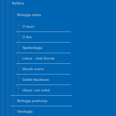
Baština
Biologija otoka
O fauni
O flori
Speleologija
Lokva - otok Kornat
Morski vranci
Galeb klaukavac
Ušara i sivi sokol
Biologija podmorja
Geologija