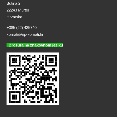
Butina 2
22243 Murter
Hrvatska
+385 (22) 435740
kornati@np-kornati.hr
Brošura na znakovnom jeziku