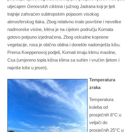
utjecajem
Genovskih ciklona
i južnog Jadrana koji je ljeti
trajnije zahvaćen subtropskim pojasom visokog
atmosferskog tlaka. Zbog relativno male površine i nevelike
nadmorske visine, klima je na cijelom području Kornata
gotovo potpuno izjednačena. Zbog oskudne kopnene
vegetacije, rosa je obično obilna i donekle nadomješta kišu.
Prema Koeppenovoj podjeli, Kornati imaju klimu masline,
Csa (umjereno topla kišna klima sa suhim i vrućim ljetom i
najviše kiše u jesen).
Temperatura
zraka
Temperatura
koleba od
prosječnih 8°C u
veljači do
prosječnih 25°C u