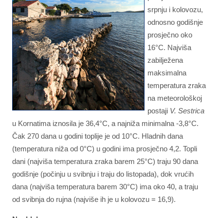
srpnju i kolovozu,
odnosno godišnje
prosječno oko
16°C. Najviša
zabilježena
maksimalna
temperatura zraka
na meteorološkoj
postaji
V. Sestrica
u Kornatima iznosila je 36,4°C, a najniža minimalna -3,8°C.
Čak 270 dana u godini toplije je od 10°C. Hladnih dana
(temperatura niža od 0°C) u godini ima prosječno 4,2. Topli
dani (najviša temperatura zraka barem 25°C) traju 90 dana
godišnje (počinju u svibnju i traju do listopada), dok vrućih
dana (najviša temperatura barem 30°C) ima oko 40, a traju
od svibnja do rujna (najviše ih je u kolovozu = 16,9).