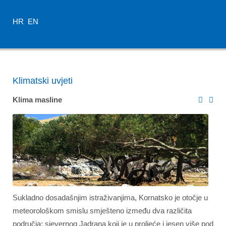
HR
EN
Klimatski uvjeti
Klima masline
Sukladno dosadašnjim istraživanjima, Kornatsko je otočje u
meteorološkom smislu smješteno između dva različita
područja: sjevernog Jadrana koji je u proljeće i jesen više pod