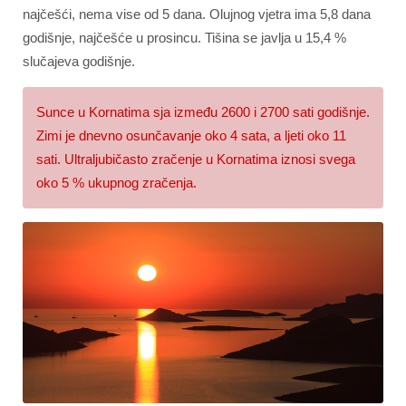
najčešći, nema vise od 5 dana. Olujnog vjetra ima 5,8 dana
godišnje, najčešće u prosincu. Tišina se javlja u 15,4 %
slučajeva godišnje.
Sunce u Kornatima sja između 2600 i 2700 sati godišnje.
Zimi je dnevno osunčavanje oko 4 sata, a ljeti oko 11
sati. Ultraljubičasto zračenje u Kornatima iznosi svega
oko 5 % ukupnog zračenja.