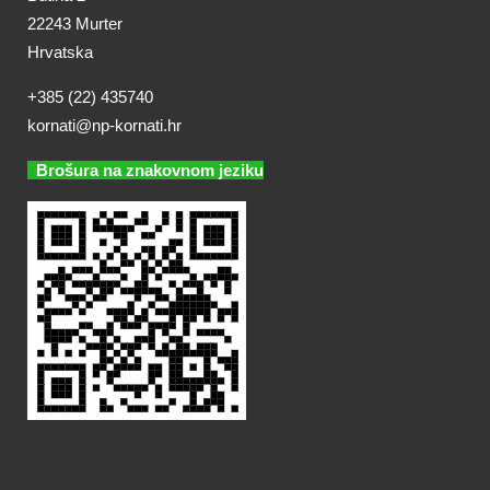
22243 Murter
Hrvatska
+385 (22) 435740
kornati@np-kornati.hr
Brošura na znakovnom jeziku