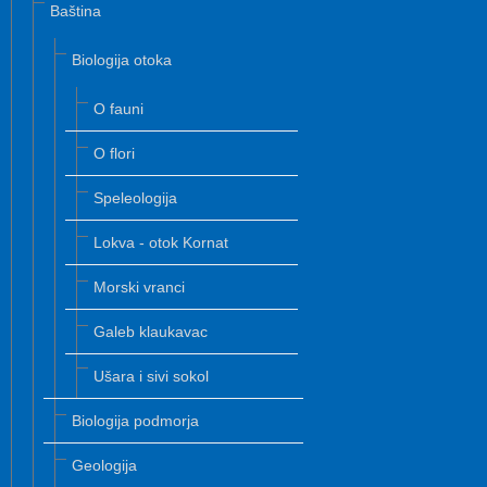
Baština
Biologija otoka
O fauni
O flori
Speleologija
Lokva - otok Kornat
Morski vranci
Galeb klaukavac
Ušara i sivi sokol
Biologija podmorja
Geologija