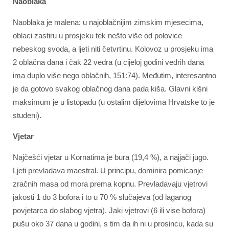
Naoblaka
Naoblaka je malena: u najoblačnijim zimskim mjesecima,
oblaci zastiru u prosjeku tek nešto više od polovice
nebeskog svoda, a ljeti niti četvrtinu. Kolovoz u prosjeku ima
2 oblačna dana i čak 22 vedra (u cijeloj godini vedrih dana
ima duplo više nego oblačnih, 151:74). Međutim, interesantno
je da gotovo svakog oblačnog dana pada kiša. Glavni kišni
maksimum je u listopadu (u ostalim dijelovima Hrvatske to je
studeni).
Vjetar
Najčešći vjetar u Kornatima je bura (19,4 %), a najjači jugo.
Ljeti prevladava maestral. U principu, dominira pomicanje
zračnih masa od mora prema kopnu. Prevladavaju vjetrovi
jakosti 1 do 3 bofora i to u 70 % slučajeva (od laganog
povjetarca do slabog vjetra). Jaki vjetrovi (6 ili vise bofora)
pušu oko 37 dana u godini, s tim da ih ni u prosincu, kada su