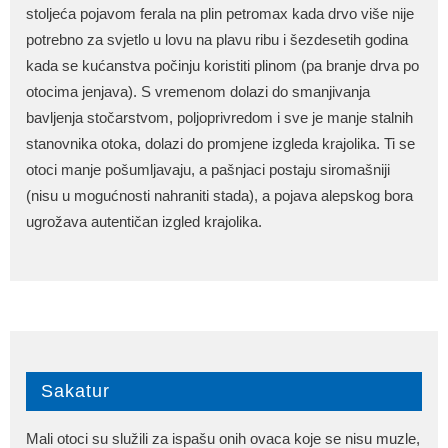
stoljeća pojavom ferala na plin petromax kada drvo više nije
potrebno za svjetlo u lovu na plavu ribu i šezdesetih godina
kada se kućanstva počinju koristiti plinom (pa branje drva po
otocima jenjava). S vremenom dolazi do smanjivanja
bavljenja stočarstvom, poljoprivredom i sve je manje stalnih
stanovnika otoka, dolazi do promjene izgleda krajolika. Ti se
otoci manje pošumljavaju, a pašnjaci postaju siromašniji
(nisu u mogućnosti nahraniti stada), a pojava alepskog bora
ugrožava autentičan izgled krajolika.
Sakatur
Mali otoci su služili za ispašu onih ovaca koje se nisu muzle,