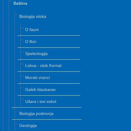
Baština
Biologija otoka
O fauni
O flori
Speleologija
Lokva - otok Kornat
Morski vranci
Galeb klaukavac
Ušara i sivi sokol
Biologija podmorja
Geologija