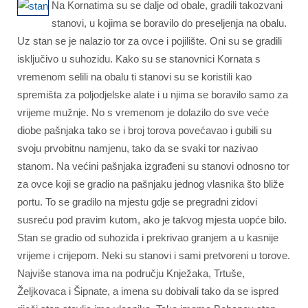
Na Kornatima su se dalje od obale, gradili takozvani
stanovi, u kojima se boravilo do preseljenja na obalu.
Uz stan se je nalazio tor za ovce i pojilište. Oni su se gradili
isključivo u suhozidu. Kako su se stanovnici Kornata s
vremenom selili na obalu ti stanovi su se koristili kao
spremišta za poljodjelske alate i u njima se boravilo samo za
vrijeme mužnje. No s vremenom je dolazilo do sve veće
diobe pašnjaka tako se i broj torova povećavao i gubili su
svoju prvobitnu namjenu, tako da se svaki tor nazivao
stanom. Na većini pašnjaka izgrađeni su stanovi odnosno tor
za ovce koji se gradio na pašnjaku jednog vlasnika što bliže
portu. To se gradilo na mjestu gdje se pregradni zidovi
susreću pod pravim kutom, ako je takvog mjesta uopće bilo.
Stan se gradio od suhozida i prekrivao granjem a u kasnije
vrijeme i crijepom. Neki su stanovi i sami pretvoreni u torove.
Najviše stanova ima na području Knježaka, Trtuše,
Željkovaca i Šipnate, a imena su dobivali tako da se ispred