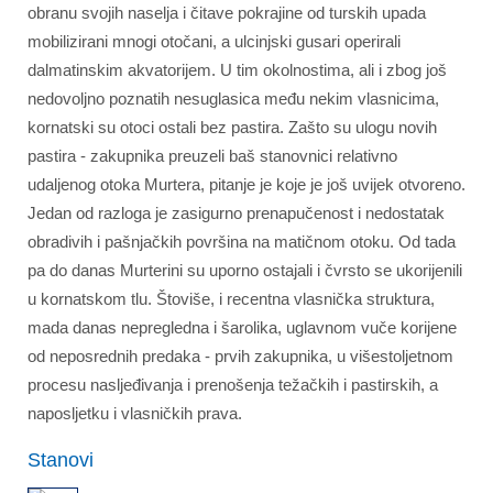
obranu svojih naselja i čitave pokrajine od turskih upada
mobilizirani mnogi otočani, a ulcinjski gusari operirali
dalmatinskim akvatorijem. U tim okolnostima, ali i zbog još
nedovoljno poznatih nesuglasica među nekim vlasnicima,
kornatski su otoci ostali bez pastira. Zašto su ulogu novih
pastira - zakupnika preuzeli baš stanovnici relativno
udaljenog otoka Murtera, pitanje je koje je još uvijek otvoreno.
Jedan od razloga je zasigurno prenapučenost i nedostatak
obradivih i pašnjačkih površina na matičnom otoku. Od tada
pa do danas Murterini su uporno ostajali i čvrsto se ukorijenili
u kornatskom tlu. Štoviše, i recentna vlasnička struktura,
mada danas nepregledna i šarolika, uglavnom vuče korijene
od neposrednih predaka - prvih zakupnika, u višestoljetnom
procesu nasljeđivanja i prenošenja težačkih i pastirskih, a
naposljetku i vlasničkih prava.
Stanovi