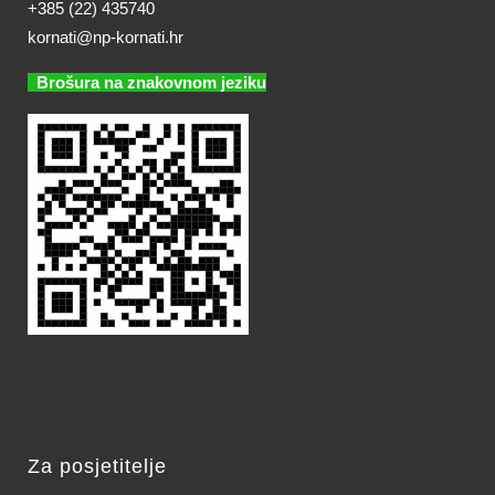
+385 (22) 435740
kornati@np-kornati.hr
Brošura na znakovnom jeziku
Za posjetitelje