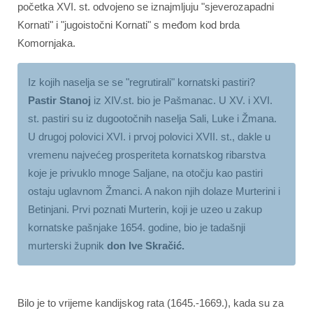
početka XVI. st. odvojeno se iznajmljuju "sjeverozapadni
Kornati" i "jugoistočni Kornati" s međom kod brda
Komornjaka.
Iz kojih naselja se se "regrutirali" kornatski pastiri?
Pastir Stanoj
iz XIV.st. bio je Pašmanac. U XV. i XVI.
st. pastiri su iz dugootočnih naselja Sali, Luke i Žmana.
U drugoj polovici XVI. i prvoj polovici XVII. st., dakle u
vremenu najvećeg prosperiteta kornatskog ribarstva
koje je privuklo mnoge Saljane, na otočju kao pastiri
ostaju uglavnom Žmanci. A nakon njih dolaze Murterini i
Betinjani. Prvi poznati Murterin, koji je uzeo u zakup
kornatske pašnjake 1654. godine, bio je tadašnji
murterski župnik
don Ive Skračić.
Bilo je to vrijeme kandijskog rata (1645.-1669.), kada su za