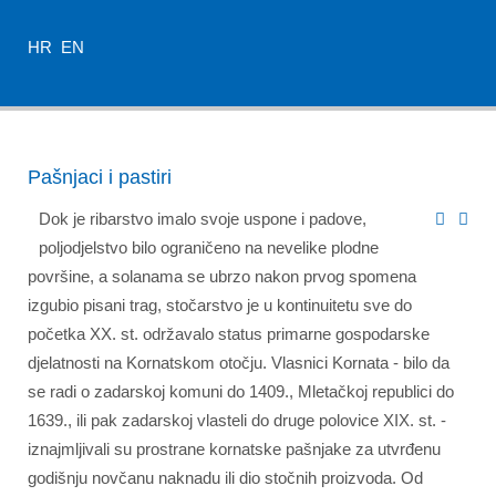
HR
EN
Pašnjaci i pastiri
Dok je ribarstvo imalo svoje uspone i padove,
poljodjelstvo bilo ograničeno na nevelike plodne
površine, a solanama se ubrzo nakon prvog spomena
izgubio pisani trag, stočarstvo je u kontinuitetu sve do
početka XX. st. održavalo status primarne gospodarske
djelatnosti na Kornatskom otočju. Vlasnici Kornata - bilo da
se radi o zadarskoj komuni do 1409., Mletačkoj republici do
1639., ili pak zadarskoj vlasteli do druge polovice XIX. st. -
iznajmljivali su prostrane kornatske pašnjake za utvrđenu
godišnju novčanu naknadu ili dio stočnih proizvoda. Od