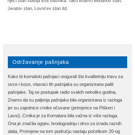
riječi stan stavlja ima vlasnika. Tako imamo Bebanov stan,
Jeratov stan, Lovrićev stan itd.
Održavanje pašnjaka
Kako bi kornatski pašnjaci osigurali što kvalitetniju travu za
ovce i koze, vlasnici tih pašnjaka su organizirano palili
pašnjake. Taj se postupak radio svakih nekoliko godina.
Znamo da su paljenja pašnjaka bila organizirana iz razloga
jer su zajednice crnike očuvane (primjerice na Piškeri i
Lavsi). Crnika je za Kornatara bila važna iz više razloga.
Ona je značila ogrjev, brodogradnju i drvo za izradu raznih
alata. Promjene na tom području nastaju početkom 20-og