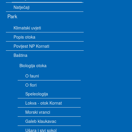
Natječaji
Park
Klimatski uvjeti
Popis otoka
Povijest NP Kornati
Baština
Biologija otoka
O fauni
O flori
Speleologija
Lokva - otok Kornat
Morski vranci
Galeb klaukavac
Ušara i sivi sokol