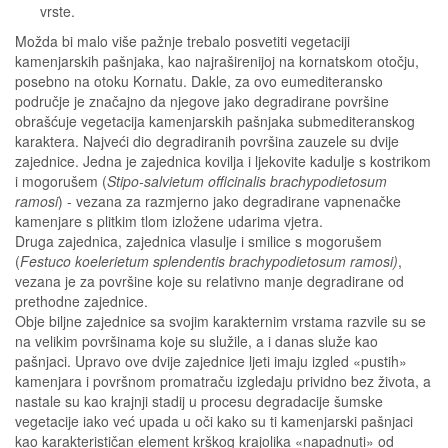
vrste.
Možda bi malo više pažnje trebalo posvetiti vegetaciji
kamenjarskih pašnjaka, kao najraširenijoj na kornatskom otočju,
posebno na otoku Kornatu. Dakle, za ovo eumediteransko
područje je značajno da njegove jako degradirane površine
obrašćuje vegetacija kamenjarskih pašnjaka submediteranskog
karaktera. Najveći dio degradiranih površina zauzele su dvije
zajednice. Jedna je zajednica kovilja i ljekovite kadulje s kostrikom
i mogorušem (
Stipo-salvietum officinalis brachypodietosum
ramosi
) - vezana za razmjerno jako degradirane vapnenačke
kamenjare s plitkim tlom izložene udarima vjetra.
Druga zajednica, zajednica vlasulje i smilice s mogorušem
(
Festuco koelerietum splendentis brachypodietosum ramosi)
,
vezana je za površine koje su relativno manje degradirane od
prethodne zajednice.
Obje biljne zajednice sa svojim karakternim vrstama razvile su se
na velikim površinama koje su služile, a i danas služe kao
pašnjaci. Upravo ove dvije zajednice ljeti imaju izgled «pustih»
kamenjara i površnom promatraču izgledaju prividno bez života, a
nastale su kao krajnji stadij u procesu degradacije šumske
vegetacije iako već upada u oči kako su ti kamenjarski pašnjaci
kao karakterističan element krškog krajolika «napadnuti» od