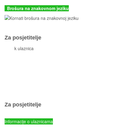
Brošura na znakovnom jeziku
Za posjetitelje
Cjeni
k ulaznica
Komisiona prodaja ulaznica
Izleti
Smještaj
Korisne informacije
Pravila ponašanja
Popis otoka
Za posjetitelje
Cjenik ulaznica
Informacije o ulaznicama
NP Kornati - Online prodaja ulaznica
Parkovi Hrvatske - Online prodaja ulaznica