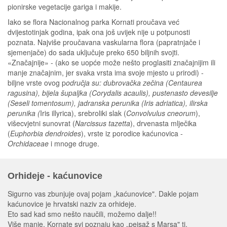
pionirske vegetacije gariga i makije.
Iako se flora Nacionalnog parka Kornati proučava već
dvijestotinjak godina, ipak ona još uvijek nije u potpunosti
poznata. Najviše proučavana vaskularna flora (papratnjače i
sjemenjače) do sada uključuje preko 650 biljnih svojti.
«Značajnije» - (ako se uopće može nešto proglasiti značajnijim ili
manje značajnim, jer svaka vrsta ima svoje mjesto u prirodi) -
biljne vrste ovog p
odručja su: dubrovačka zečina (Centaurea
ragusina), bijela šupaljka (Corydalis acaulis), pustenasto devesilje
(Seseli tomentosum), jadranska perunika (Iris adriatica), ilirska
perunika (
Iris illyrica), srebroliki slak (
Convolvulus cneorum
),
višecvjetni sunovrat (
Narcissus tazetta
), drvenasta mlječika
(
Euphorbia dendroides
), vrste iz porodice kaćunovica -
Orchidaceae
i mnoge druge.
Orhideje - kaćunovice
Sigurno vas zbunjuje ovaj pojam „kaćunovice". Dakle pojam
kaćunovice je hrvatski naziv za orhideje.
Eto sad kad smo nešto naučili, možemo dalje!!
Više manje, Kornate svi poznaju kao „pejsaž s Marsa" tj.