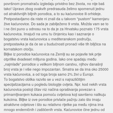
površnom promatraču izgledaju prividno bez života, no nije baš
tako! Upravo zbog ovakvih predrasuda želimo spomenuti jednu
od atraktivnijih biljnih porodica, a to su kaćunovice ili orhideje.
Pretpostavljamo da niste ni znali da u takvom "pustom" kamenjaru
žive kaćunovice. Do sada je zabilježeno 9 vrsta. Možda vam se to
i ne čini puno u odnosu na to da je za Hrvatsku poznato 175 vrsta
kaćunovica. Imajući na umu tu činjenicu kao i saznanje o
bogatstvu vrsta kaćunovica u mediteranskom području,
pretpostavka je da će se u budućnosti pronaći više tih biljčica na
kornatskom otočju.
Biljke iz porodice kaćunovica na Zemlji su se pojavile tek prije
otprilike dvadeset milijuna godina. Iako one spadaju među
„najmlađe" porodice u velikom biljnom carstvu, njihov današnji
broj vrsta je i više nego impozantan. Smatra se da ima oko 25000
vrsta kaćunovica, a od toga broja samo 2% živi u Europi.
To bogatstvo oblika razvilo se u vezi s najrazličitijim
specijalizacijama u pogledu biologije cvijeta. Npr. kod nekih vrsta
kaćunovica postoji čitav niz načina oprašivanja povezan s
primamljivanjem kukaca pomoću cvijetova koji savršeno nalikuju
kukcima. Biljke iz ove porodice privlače pažnju zato što imaju
atraktivne cvijetove i što su relativno rijetke pa među njima ima
mnogo endemičnih i zaštićenih vrsta. Kaćunovice čine jednu od