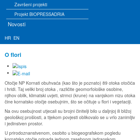
Završeni projekti
Projekt BIOPRESSADRIA
Novosti
HR
EN
O flori
Otočje NP Kornati obuhvaća (kao što je poznato) 89 otoka otočića
i hridi. Taj veliki broj otoka , različite geomorfološke osobine,
njihov oblik, klimatski uvjeti, strmci (krune) na vanjskom nizu otoka
čine kornatsko otočje osebujnim, što se očituje u flori i vegetaciji.
Na ovu osebujnost utjecali su brojni činitelji bilo u daljnjoj ili bližoj
geološkoj prošlosti, a tijekom povjesti oblikovalo se u vrlo zanimljiv
i jedinstven prostor.
U prirodoznanstvenom, osobito u biogeografskom pogledu
kornatsko otočje pripada jednom zasebnom jadranskom