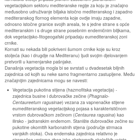
vegetacijskom sektoru mediteranske regije za koju je značajno
međusobno udruživanje biljaka istočno mediteranskog i zapadno
mediteranskog flornog elementa koje ovdje imaju zapadne,
odnosno istočne granice svojih areala, te s jedne strane s opće
mediteranskim i s druge strane posebnim endemičnim biljkama,
dok vegetacijsko-fitogeogafski pripadaju eumediteranskoj zoni
crnike.
Kornati su nekada bili pokriveni šumom crnike koje su kroz
stoljeća (kao i drugdje na Mediteranu) ljudi svojim djelovanjem
pretvorili u kamenjarske pašnjake.
Današnja vegetacija mogla bi se svrstati u dvadesetak biljnih
zajednica od kojih su neke samo fragmentarno zastupljene. Među
značajnijim zajednicama mogu se navesti:
Vegetacija pukotina stijena (hazmofitska vegetacija) -
zajednica busine i dubrovačke zečine (
Phagnalo-
Centaureetum ragusinae
) vezana za vapnenačke stijene
eumediteranskog vegetacijskog pojasa s karakterističnom
vrstom dubrovačkom zečinom (
Centaurea ragusina
) kao
ilirsko - jadranskim endemom. Stanište dubrovačke zečine su
pukotine okomitih karbonatnih stjena (područje strmaca
vanjskih otoka). Ova endemska zajednica relativno je
siromašna vrstama zbog jako ekstremnih ekoloških uvjeta