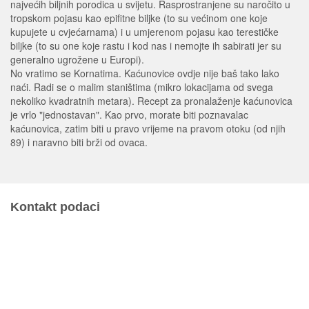
najvećih biljnih porodica u svijetu. Rasprostranjene su naročito u
tropskom pojasu kao epifitne biljke (to su većinom one koje
kupujete u cvjećarnama) i u umjerenom pojasu kao terestičke
biljke (to su one koje rastu i kod nas i nemojte ih sabirati jer su
generalno ugrožene u Europi).
No vratimo se Kornatima. Kaćunovice ovdje nije baš tako lako
naći. Radi se o malim staništima (mikro lokacijama od svega
nekoliko kvadratnih metara). Recept za pronalaženje kaćunovica
je vrlo "jednostavan". Kao prvo, morate biti poznavalac
kaćunovica, zatim biti u pravo vrijeme na pravom otoku (od njih
89) i naravno biti brži od ovaca.
Kontakt podaci
JU Nacionalni park Kornati
Butina 2
22243 Murter
Hrvatska
+385 (22) 435740
kornati@np-kornati.hr