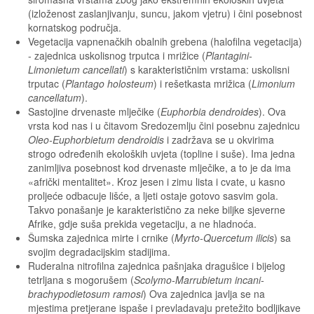
(izloženost zaslanjivanju, suncu, jakom vjetru) i čini posebnost
kornatskog područja.
Vegetacija vapnenačkih obalnih grebena (halofilna vegetacija)
- zajednica uskolisnog trputca i mrižice (
Plantagini-
Limonietum cancellati
) s karakterističnim vrstama: uskolisni
trputac (
Plantago holosteum
) i rešetkasta mrižica (
Limonium
cancellatum
).
Sastojine drvenaste mlječike (
Euphorbia dendroides
). Ova
vrsta kod nas i u čitavom Sredozemlju čini posebnu zajednicu
Oleo-Euphorbietum dendroidis
i zadržava se u okvirima
strogo određenih ekoloških uvjeta (topline i suše). Ima jedna
zanimljiva posebnost kod drvenaste mlječike, a to je da ima
«afrički mentalitet». Kroz jesen i zimu lista i cvate, u kasno
proljeće odbacuje lišće, a ljeti ostaje gotovo sasvim gola.
Takvo ponašanje je karakteristično za neke biljke sjeverne
Afrike, gdje suša prekida vegetaciju, a ne hladnoća.
Šumska zajednica mirte i crnike (
Myrto-Quercetum ilicis
) sa
svojim degradacijskim stadijima.
Ruderalna nitrofilna zajednica pašnjaka dragušice i bijelog
tetrljana s mogorušem (
Scolymo-Marrubietum incani-
brachypodietosum ramosi
) Ova zajednica javlja se na
mjestima pretjerane ispaše i prevladavaju pretežito bodljikave