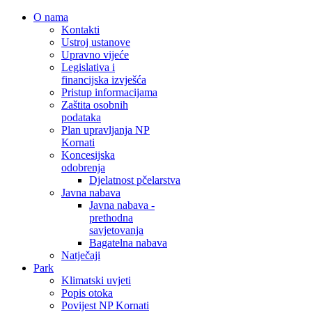
O nama
Kontakti
Ustroj ustanove
Upravno vijeće
Legislativa i
financijska izvješća
Pristup informacijama
Zaštita osobnih
podataka
Plan upravljanja NP
Kornati
Koncesijska
odobrenja
Djelatnost pčelarstva
Javna nabava
Javna nabava -
prethodna
savjetovanja
Bagatelna nabava
Natječaji
Park
Klimatski uvjeti
Popis otoka
Povijest NP Kornati