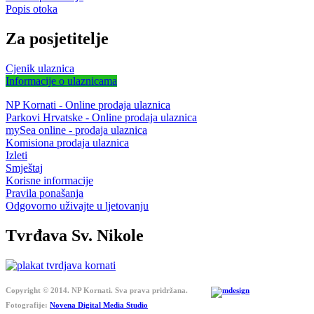
Popis otoka
Za posjetitelje
Cjenik ulaznica
Informacije o ulaznicama
NP Kornati - Online prodaja ulaznica
Parkovi Hrvatske - Online prodaja ulaznica
mySea online - prodaja ulaznica
Komisiona prodaja ulaznica
Izleti
Smještaj
Korisne informacije
Pravila ponašanja
Odgovorno uživajte u ljetovanju
Tvrđava Sv. Nikole
Copyright © 2014. NP Kornati. Sva prava pridržana.
Fotografije:
Novena Digital Media Studio