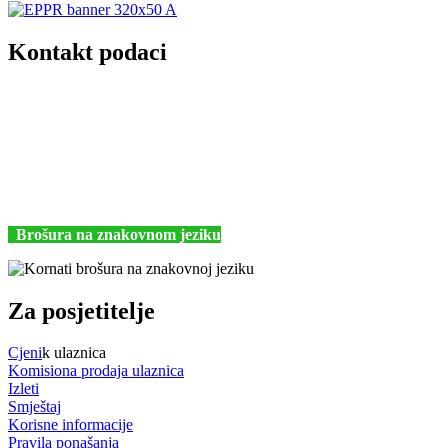
Kontakt podaci
JU Nacionalni park Kornati
Butina 2
22243 Murter
Hrvatska
+385 (22) 435740
kornati@np-kornati.hr
Brošura na znakovnom jeziku
Za posjetitelje
Cjeni
k ulaznica
Komisiona prodaja ulaznica
Izleti
Smještaj
Korisne informacije
Pravila ponašanja