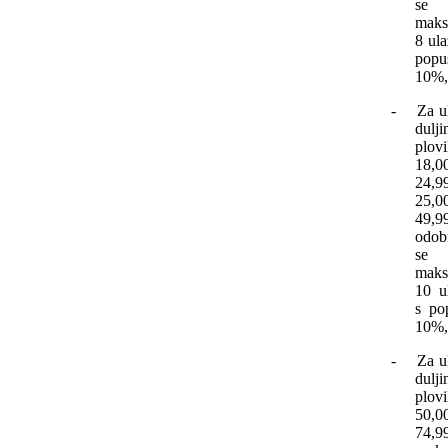
se
maks
8 ula
popu
10%,
-
Za u
dulji
plov
18,
24,
25,
49,
odob
se
maks
10 u
s po
10%,
-
Za u
dulji
plov
50,
74,