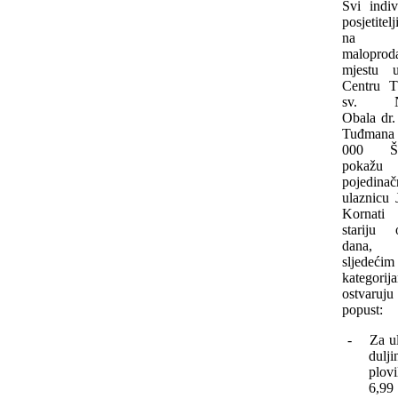
Svi indiv
posjetitel
na
maloprod
mjestu 
Centru T
sv. Ni
Obala dr.
Tuđmana
000 Šib
pokažu
pojedinač
ulaznicu
Korna
stariju
dana, 
sljedećim
kategorij
ostvaruju
popust:
-
Za u
dulji
plov
6,