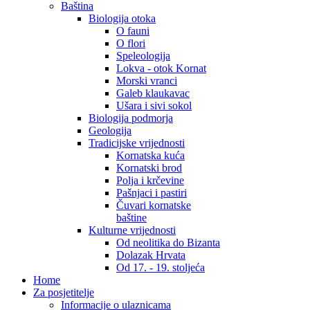
Baština
Biologija otoka
O fauni
O flori
Speleologija
Lokva - otok Kornat
Morski vranci
Galeb klaukavac
Ušara i sivi sokol
Biologija podmorja
Geologija
Tradicijske vrijednosti
Kornatska kuća
Kornatski brod
Polja i krčevine
Pašnjaci i pastiri
Čuvari kornatske
baštine
Kulturne vrijednosti
Od neolitika do Bizanta
Dolazak Hrvata
Od 17. - 19. stoljeća
Home
Za posjetitelje
Informacije o ulaznicama