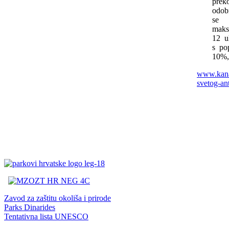
prek
odob
se
maks
12 u
s po
10%,
www.kana
svetog-an
Zavod za zaštitu okoliša i prirode
Parks Dinarides
Tentativna lista UNESCO