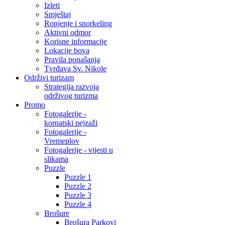
Izleti
Smještaj
Ronjenje i snorkeling
Aktivni odmor
Korisne informacije
Lokacije bova
Pravila ponašanja
Tvrđava Sv. Nikole
Održivi turizam
Strategija razvoja
održivog turizma
Promo
Fotogalerije -
kornatski pejzaži
Fotogalerije -
Vremeplov
Fotogalerije - vijesti u
slikama
Puzzle
Puzzle 1
Puzzle 2
Puzzle 3
Puzzle 4
Brošure
Brošura Parkovi