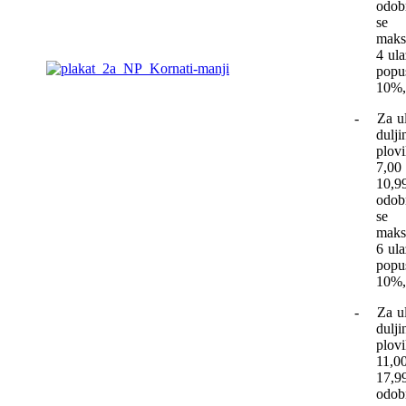
odob
se
maks
4 ula
popu
10%,
-
Za u
dulji
plov
7,0
10,
odob
se
maks
6 ula
popu
10%,
-
Za u
dulji
plov
11,
17,
odob