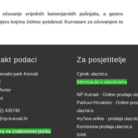
čuvanje vrijednih kamenjarskih pašnjaka, a gastro
mjera kojima želimo potaknuti Kurnatare za očuvanjem te
akt podaci
Za posjetitelje
onalni park Kornati
Cjenik ulaznica
2
Informacije o ulaznicama
urter
NP Kornati - Online prodaja ul
ka
Parkovi Hrvatske - Online pro
2) 435740
ulaznica
@np-kornati.hr
mySea online - prodaja ulazni
Komisiona prodaja ulaznica
ra na znakovnom jeziku
Izleti