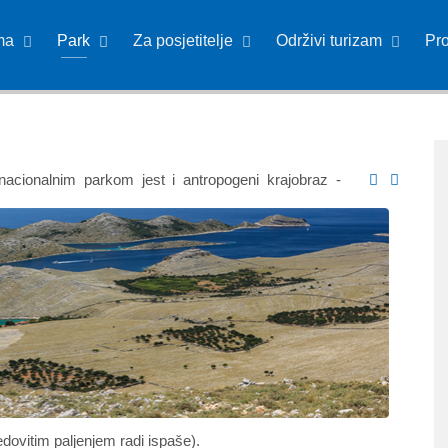
ma
Park
Za posjetitelje
Održivi turizam
Pr
nacionalnim parkom jest i antropogeni krajobraz -
dovitim paljenjem radi ispaše).