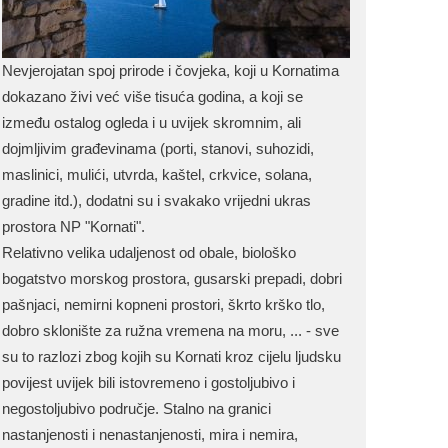
Nevjerojatan spoj prirode i čovjeka, koji u Kornatima
dokazano živi već više tisuća godina, a koji se
između ostalog ogleda i u uvijek skromnim, ali
dojmljivim građevinama (porti, stanovi, suhozidi,
maslinici, mulići, utvrda, kaštel, crkvice, solana,
gradine itd.), dodatni su i svakako vrijedni ukras
prostora NP "Kornati".
Relativno velika udaljenost od obale, biološko
bogatstvo morskog prostora, gusarski prepadi, dobri
pašnjaci, nemirni kopneni prostori, škrto krško tlo,
dobro sklonište za ružna vremena na moru, ... - sve
su to razlozi zbog kojih su Kornati kroz cijelu ljudsku
povijest uvijek bili istovremeno i gostoljubivo i
negostoljubivo područje. Stalno na granici
nastanjenosti i nenastanjenosti, mira i nemira,