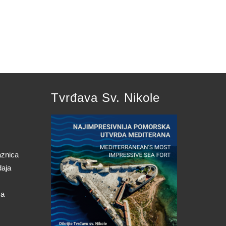
Tvrđava Sv. Nikole
aznica
daja
ca