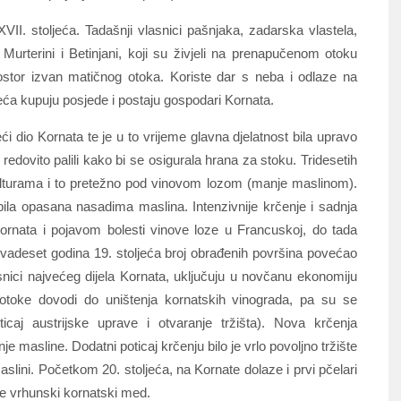
XVII. stoljeća. Tadašnji vlasnici pašnjaka, zadarska vlastela,
 Murterini i Betinjani, koji su živjeli na prenapučenom otoku
prostor izvan matičnog otoka. Koriste dar s neba i odlaze na
jeća kupuju posjede i postaju gospodari Kornata.
ći dio Kornata te je u to vrijeme glavna djelatnost bila upravo
edovito palili kako bi se osigurala hrana za stoku. Tridesetih
kulturama i to pretežno pod vinovom lozom (manje maslinom).
 bila opasana nasadima maslina. Intenzivnije krčenje i sadnja
rnata i pojavom bolesti vinove loze u Francuskoj, do tada
vadeset godina 19. stoljeća broj obrađenih površina povećao
snici najvećeg dijela Kornata, uključuju u novčanu ekonomiju
 otoke dovodi do uništenja kornatskih vinograda, pa su se
ticaj austrijske uprave i otvaranje tržišta). Nova krčenja
e masline. Dodatni poticaj krčenju bilo je vrlo povoljno tržište
maslini. Početkom 20. stoljeća, na Kornate dolaze i prvi pčelari
de vrhunski kornatski med.