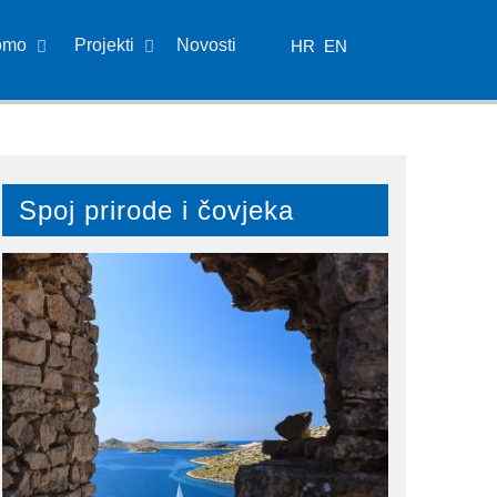
omo
Projekti
Novosti
HR
EN
Spoj prirode i čovjeka