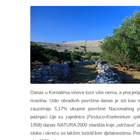
Danas u Kornatima vinove loze više nema, a procjenju
maslina. Udio obradivih površina danas je isti kao
zauzimaju 5,17% ukupne površine Nacionalnog p
pašnjaci čije su zajednice (
Festuco-Koelerietum spl
1958) danas NATURA 2000 staništa koje „održava“ upr
stoke i okreću se lakšim turističkim djelatnostima. 