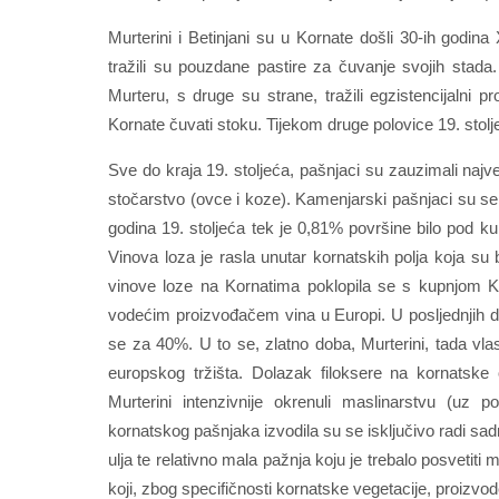
Murterini i Betinjani su u Kornate došli 30-ih godina 
tražili su pouzdane pastire za čuvanje svojih stada.
Murteru, s druge su strane, tražili egzistencijalni 
Kornate čuvati stoku. Tijekom druge polovice 19. stol
Sve do kraja 19. stoljeća, pašnjaci su zauzimali najve
stočarstvo (ovce i koze). Kamenjarski pašnjaci su se r
godina 19. stoljeća tek je 0,81% površine bilo pod 
Vinova loza je rasla unutar kornatskih polja koja su
vinove loze na Kornatima poklopila se s kupnjom Ko
vodećim proizvođačem vina u Europi. U posljednjih d
se za 40%. U to se, zlatno doba, Murterini, tada vla
europskog tržišta. Dolazak filoksere na kornatske
Murterini intenzivnije okrenuli maslinarstvu (uz po
kornatskog pašnjaka izvodila su se isključivo radi sadnj
ulja te relativno mala pažnja koju je trebalo posvetiti 
koji, zbog specifičnosti kornatske vegetacije, proizvo