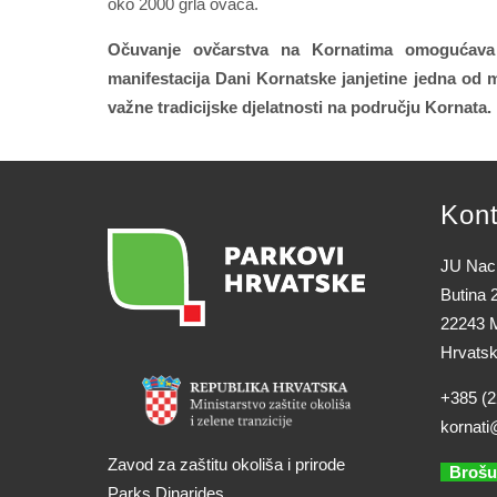
oko 2000 grla ovaca.
Očuvanje ovčarstva na Kornatima omogućava o
manifestacija Dani Kornatske janjetine jedna od 
važne tradicijske djelatnosti na području Kornata.
Kont
JU Naci
Butina 
22243 M
Hrvats
+385 (2
kornati
Zavod za zaštitu okoliša i prirode
Brošu
Parks Dinarides