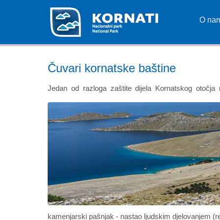
O na
Čuvari kornatske baštine
Jedan od razloga zaštite dijela Kornatskog otočja 
kamenjarski pašnjak - nastao ljudskim djelovanjem (re