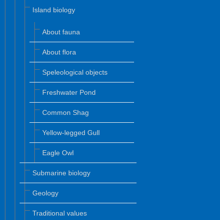
Island biology
About fauna
About flora
Speleological objects
Freshwater Pond
Common Shag
Yellow-legged Gull
Eagle Owl
Submarine biology
Geology
Traditional values