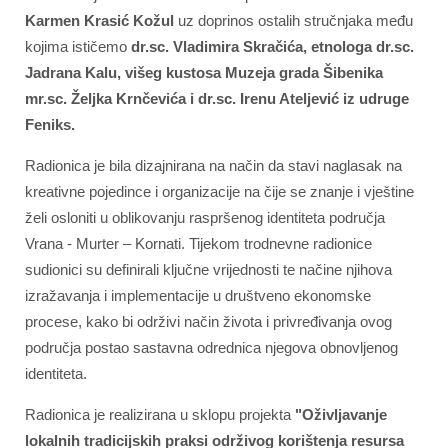
Karmen Krasić Kožul
uz doprinos ostalih stručnjaka među
kojima ističemo
dr.sc. Vladimira Skračića, etnologa dr.sc.
Jadrana Kalu, višeg kustosa Muzeja grada Šibenika
mr.sc. Željka Krnčevića i dr.sc. Irenu Ateljević iz udruge
Feniks.
Radionica je bila dizajnirana na način da stavi naglasak na
kreativne pojedince i organizacije na čije se znanje i vještine
želi osloniti u oblikovanju raspršenog identiteta područja
Vrana - Murter – Kornati. Tijekom trodnevne radionice
sudionici su definirali ključne vrijednosti te načine njihova
izražavanja i implementacije u društveno ekonomske
procese, kako bi održivi način života i privređivanja ovog
područja postao sastavna odrednica njegova obnovljenog
identiteta.
Radionica je realizirana u sklopu projekta
"Oživljavanje
lokalnih tradicijskih praksi održivog korištenja resursa