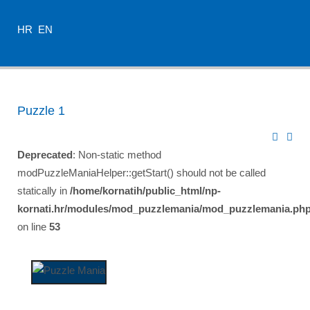
HR
EN
Puzzle 1
Deprecated
: Non-static method
modPuzzleManiaHelper::getStart() should not be called
statically in
/home/kornatih/public_html/np-
kornati.hr/modules/mod_puzzlemania/mod_puzzlemania.ph
on line
53