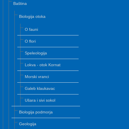
Baština
Biologija otoka
O fauni
O flori
Speleologija
Lokva - otok Kornat
Morski vranci
Galeb klaukavac
Ušara i sivi sokol
Biologija podmorja
Geologija