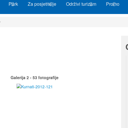
Park
Za posjetitelje
Održivi turizam
Promo
v
Galerija 2 - 53 fotografije