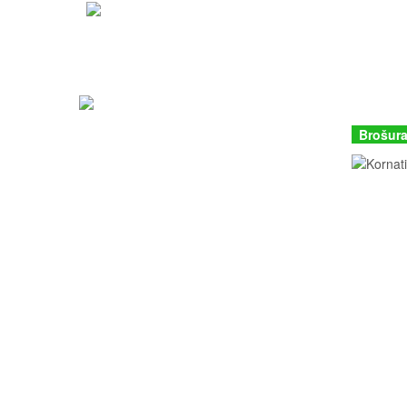
JU Nacion
Butina 2
Zavod za zaštitu okoliša i prirode
22243 Mu
Parks Dinarides
Hrvatska
Tentativna lista UNESCO
+385 (22
kornati@n
Brošura