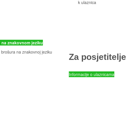
alni park Kornati
Cjeni
k ulaznica
Komisiona prodaja ulaznica
rter
Izleti
Smještaj
Korisne informacije
) 435740
Pravila ponašanja
p-kornati.hr
Popis otoka
 na znakovnom jeziku
Za posjetitelje
Cjenik ulaznica
Informacije o ulaznicama
NP Kornati - Online prodaja ulaz
Parkovi Hrvatske - Online prodaj
mySea online - prodaja ulaznica
Komisiona prodaja ulaznica
Izleti
Smještaj
Korisne informacije
Pravila ponašanja
Odgovorno uživajte u ljetovanju