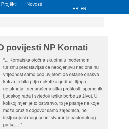
Projekti
Novosti
HR
EN
O povijesti NP Kornati
"... Kornatska otočna skupina u modernom
turizmu predstavljati će neocjenjivu nacionalnu
vrijednost samo pod uvjetom da ostane onakva
kakva je bila prije nekoliko godina: lijepa,
netaknuta i nenarušena slika prošlosti, spomenik
ljudskog rada i svjedok teške borbe za život. U
kolikoj mjeri je to ostvarivo, to je pitanje na koje
može pružiti odgovor samo zajednica, ne
isključujući mogućnost stvaranja nacionalnog
parka. ..."