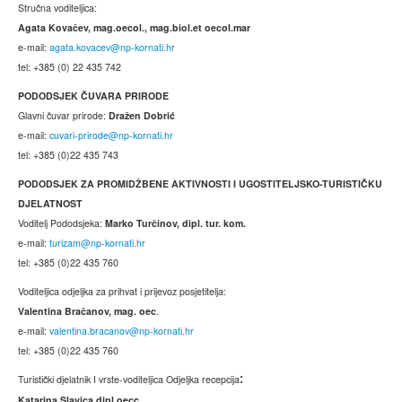
Stručna voditeljica:
Agata Kovačev,
mag.oecol., mag.biol.et oecol.mar
e-mail:
agata.kovacev@np-kornati.hr
tel: +385 (0) 22 435 742
PODODSJEK ČUVARA PRIRODE
Glavni čuvar prirode:
Dražen Dobrić
e-mail:
cuvari-prirode@np-kornati.hr
tel: +385 (0)22 435 743
PODODSJEK ZA PROMIDŽBENE AKTIVNOSTI I UGOSTITELJSKO-TURISTIČKU
DJELATNOST
Voditelj Pododsjeka:
Marko Turčinov, dipl. tur. kom.
e-mail:
turizam@np-kornati.hr
tel: +385 (0)22 435 760
Voditeljica odjeljka za prihvat i prijevoz posjetitelja:
Valentina Bračanov, mag. oec
.
e-mail:
valentina.bracanov@np-kornati.hr
tel: +385 (0)22 435 760
Turistički djelatnik I vrste-voditeljica Odjeljka recepcija
:
Katarina Slavica dipl.oecc