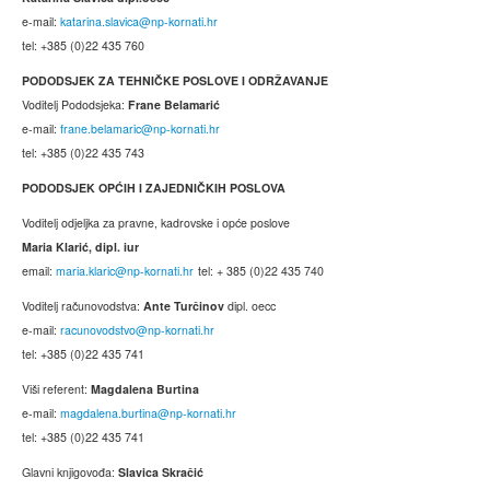
e-mail:
katarina.slavica@np-kornati.hr
tel: +385 (0)22 435 760
PODODSJEK ZA TEHNIČKE POSLOVE I ODRŽAVANJE
Voditelj Pododsjeka:
Frane Belamarić
e-mail:
frane.belamaric@np-kornati.hr
tel: +385 (0)22 435 743
PODODSJEK OPĆIH I ZAJEDNIČKIH POSLOVA
Voditelj odjeljka za pravne, kadrovske i opće poslove
Maria Klarić, dipl. iur
email:
maria.klaric@np-kornati.hr
tel: + 385 (0)22 435 740
Voditelj računovodstva:
Ante Turčinov
dipl. oecc
e-mail:
racunovodstvo@np-kornati.hr
tel: +385 (0)22 435 741
Viši referent:
Magdalena Burtina
e-mail:
magdalena.burtina@np-kornati.hr
tel: +385 (0)22 435 741
Glavni knjigovođa:
Slavica Skračić