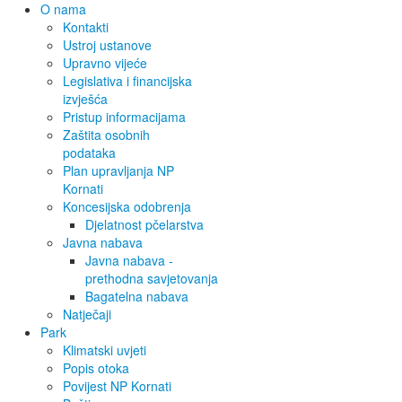
O nama
Kontakti
Ustroj ustanove
Upravno vijeće
Legislativa i financijska
izvješća
Pristup informacijama
Zaštita osobnih
podataka
Plan upravljanja NP
Kornati
Koncesijska odobrenja
Djelatnost pčelarstva
Javna nabava
Javna nabava -
prethodna savjetovanja
Bagatelna nabava
Natječaji
Park
Klimatski uvjeti
Popis otoka
Povijest NP Kornati