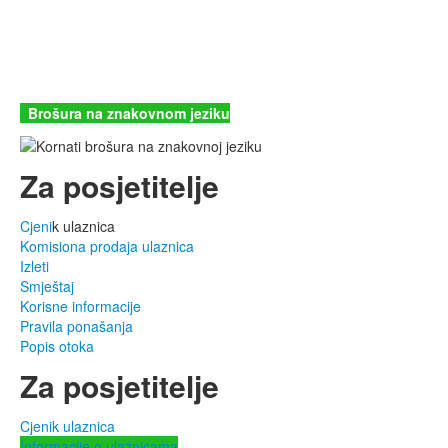
22243 Murter
Hrvatska
+385 (22) 435740
kornati@np-kornati.hr
Brošura na znakovnom jeziku
Za posjetitelje
Cjeni
k ulaznica
Komisiona prodaja ulaznica
Izleti
Smještaj
Korisne informacije
Pravila ponašanja
Popis otoka
Za posjetitelje
Cjenik ulaznica
Informacije o ulaznicama