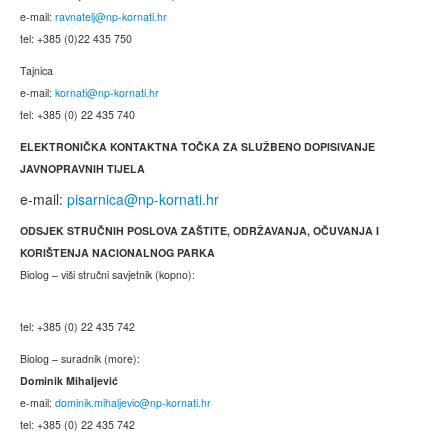
e-mail:
ravnatelj@np-kornati.hr
tel: +385 (0)22 435 750
Tajnica
e-mail:
kornati@np-kornati.hr
tel: +385 (0) 22 435 740
ELEKTRONIČKA KONTAKTNA TOČKA ZA SLUŽBENO DOPISIVANJE
JAVNOPRAVNIH TIJELA
e-mail:
pisarnica@np-kornati.hr
ODSJEK STRUČNIH POSLOVA ZAŠTITE, ODRŽAVANJA, OČUVANJA I
KORIŠTENJA NACIONALNOG PARKA
Biolog – viši stručni savjetnik (kopno):
tel: +385 (0) 22 435 742
Biolog – suradnik (more):
Dominik Mihaljević
e-mail:
dominik.mihaljevic@np-kornati.hr
tel: +385 (0) 22 435 742