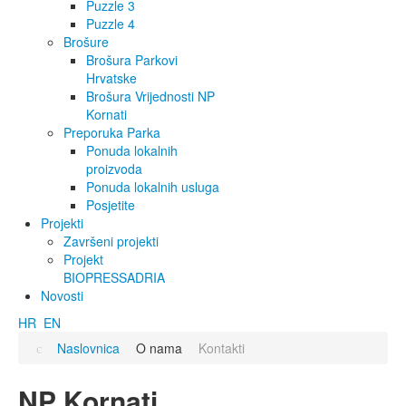
Puzzle 3
Puzzle 4
Brošure
Brošura Parkovi
Hrvatske
Brošura Vrijednosti NP
Kornati
Preporuka Parka
Ponuda lokalnih
proizvoda
Ponuda lokalnih usluga
Posjetite
Projekti
Završeni projekti
Projekt
BIOPRESSADRIA
Novosti
HR
EN
Naslovnica
O nama
Kontakti
NP Kornati