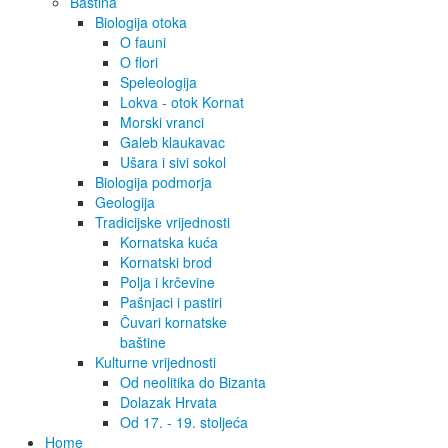
Baština
Biologija otoka
O fauni
O flori
Speleologija
Lokva - otok Kornat
Morski vranci
Galeb klaukavac
Ušara i sivi sokol
Biologija podmorja
Geologija
Tradicijske vrijednosti
Kornatska kuća
Kornatski brod
Polja i krčevine
Pašnjaci i pastiri
Čuvari kornatske
baštine
Kulturne vrijednosti
Od neolitika do Bizanta
Dolazak Hrvata
Od 17. - 19. stoljeća
Home