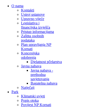
O nama
Kontakti
Ustroj ustanove
Upravno vijeće
Legislativa i
financijska izvješća
Pristup informacijama
Zaštita osobnih
podataka
Plan upravljanja NP
Kornati
Koncesijska
odobrenja
Djelatnost pčelarstva
Javna nabava
Javna nabava -
prethodna
savjetovanja
Bagatelna nabava
Natječaji
Park
Klimatski uvjeti
Popis otoka
Povijest NP Kornati