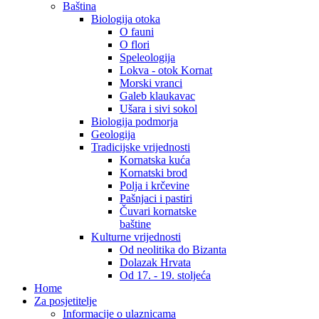
Baština
Biologija otoka
O fauni
O flori
Speleologija
Lokva - otok Kornat
Morski vranci
Galeb klaukavac
Ušara i sivi sokol
Biologija podmorja
Geologija
Tradicijske vrijednosti
Kornatska kuća
Kornatski brod
Polja i krčevine
Pašnjaci i pastiri
Čuvari kornatske
baštine
Kulturne vrijednosti
Od neolitika do Bizanta
Dolazak Hrvata
Od 17. - 19. stoljeća
Home
Za posjetitelje
Informacije o ulaznicama