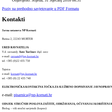
Objavljeno: Srijeda, 31 Siječanj 2018 08:31
Poziv na prethodno savjetovanje u PDF Formatu
Kontakti
Javna ustanova NP Kornati
Butina 2, 22243 MURTER
URED RAVNATELJA
V.d. ravnatelj:
Ante Turčinov
dipl. oecc
e-mail:
ravnatelj@np-kornati.hr
tel: +385 (0)22 435 750
Tajnica
e-mail:
kornati@np-kornati.hr
tel: +385 (0) 22 435 740
ELEKTRONIČKA KONTAKTNA TOČKA ZA SLUŽBENO DOPISIVANJE JAVNOPRAVN
e-mail:
pisarnica@np-kornati.hr
ODSJEK STRUČNIH POSLOVA ZAŠTITE, ODRŽAVANJA, OČUVANJA I KORIŠTEN
Biolog – viši stručni savjetnik (kopno):