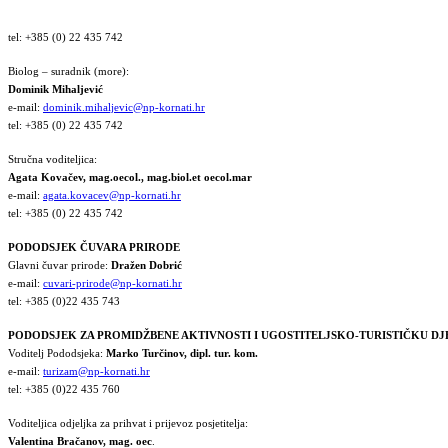
tel: +385 (0) 22 435 742
Biolog – suradnik (more):
Dominik Mihaljević
e-mail:
dominik.mihaljevic@np-kornati.hr
tel: +385 (0) 22 435 742
Stručna voditeljica:
Agata Kovačev,
mag.oecol., mag.biol.et oecol.mar
e-mail:
agata.kovacev@np-kornati.hr
tel: +385 (0) 22 435 742
PODODSJEK ČUVARA PRIRODE
Glavni čuvar prirode:
Dražen Dobrić
e-mail:
cuvari-prirode@np-kornati.hr
tel: +385 (0)22 435 743
PODODSJEK ZA PROMIDŽBENE AKTIVNOSTI I UGOSTITELJSKO-TURISTIČKU D
Voditelj Pododsjeka:
Marko Turčinov, dipl. tur. kom.
e-mail:
turizam@np-kornati.hr
tel: +385 (0)22 435 760
Voditeljica odjeljka za prihvat i prijevoz posjetitelja:
Valentina Bračanov, mag. oec
.