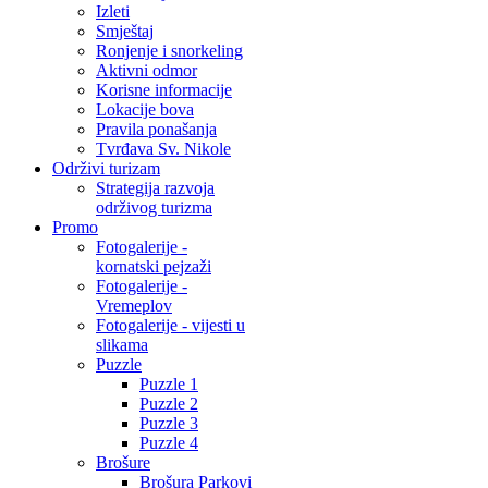
Izleti
Smještaj
Ronjenje i snorkeling
Aktivni odmor
Korisne informacije
Lokacije bova
Pravila ponašanja
Tvrđava Sv. Nikole
Održivi turizam
Strategija razvoja
održivog turizma
Promo
Fotogalerije -
kornatski pejzaži
Fotogalerije -
Vremeplov
Fotogalerije - vijesti u
slikama
Puzzle
Puzzle 1
Puzzle 2
Puzzle 3
Puzzle 4
Brošure
Brošura Parkovi