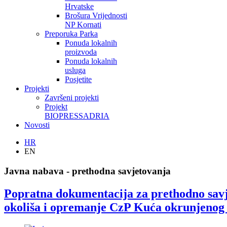
Hrvatske
Brošura Vrijednosti
NP Kornati
Preporuka Parka
Ponuda lokalnih
proizvoda
Ponuda lokalnih
usluga
Posjetite
Projekti
Završeni projekti
Projekt
BIOPRESSADRIA
Novosti
HR
EN
Javna nabava - prethodna savjetovanja
Popratna dokumentacija za prethodno savj
okoliša i opremanje CzP Kuća okrunjeno