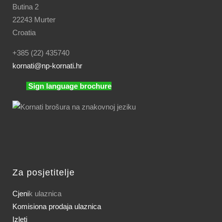
Butina 2
22243 Murter
Croatia
+385 (22) 435740
kornati
@np-kornati.hr
Sign language brochure
Za posjetitelje
Cjeni
k ulaznica
Komisiona prodaja ulaznica
Izleti