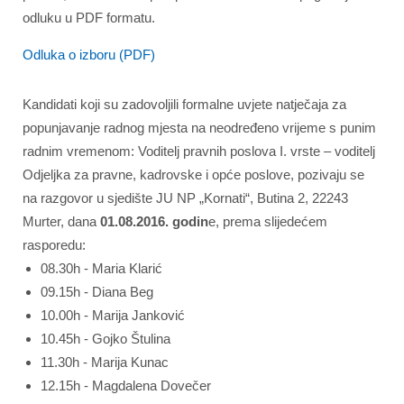
odluku u PDF formatu.
Odluka o izboru (PDF)
Kandidati koji su zadovoljili formalne uvjete natječaja za
popunjavanje radnog mjesta na neodređeno vrijeme s punim
radnim vremenom: Voditelj pravnih poslova I. vrste – voditelj
Odjeljka za pravne, kadrovske i opće poslove, pozivaju se
na razgovor u sjedište JU NP „Kornati“, Butina 2, 22243
Murter, dana
01.08.2016. godin
e, prema slijedećem
rasporedu:
08.30h - Maria Klarić
09.15h - Diana Beg
10.00h - Marija Janković
10.45h - Gojko Štulina
11.30h - Marija Kunac
12.15h - Magdalena Dovečer