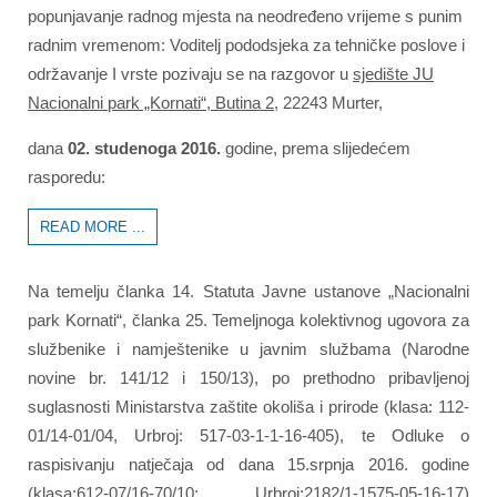
popunjavanje radnog mjesta na neodređeno vrijeme s punim
radnim vremenom: Voditelj pododsjeka za tehničke poslove i
održavanje I vrste pozivaju se na razgovor u
sjedište JU
Nacionalni park „Kornati“, Butina 2
, 22243 Murter,
dana
02. studenoga 2016.
godine, prema slijedećem
rasporedu:
READ MORE ...
Na temelju članka 14. Statuta Javne ustanove „Nacionalni
park Kornati“, članka 25. Temeljnoga kolektivnog ugovora za
službenike i namještenike u javnim službama (Narodne
novine br. 141/12 i 150/13), po prethodno pribavljenoj
suglasnosti Ministarstva zaštite okoliša i prirode (klasa: 112-
01/14-01/04, Urbroj: 517-03-1-1-16-405), te Odluke o
raspisivanju natječaja od dana 15.srpnja 2016. godine
(klasa:612-07/16-70/10; Urbroj:2182/1-1575-05-16-17)