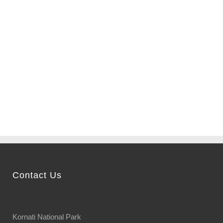
Fly around the entire
archipelago of Kornati and
choose the most beautiful
bay...
Contact Us
Kornati National Park