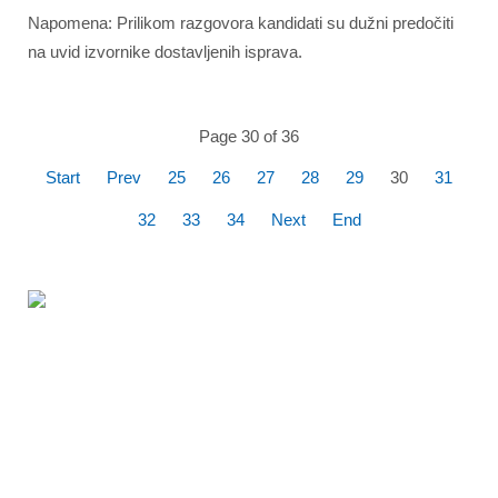
Napomena: Prilikom razgovora kandidati su dužni predočiti
na uvid izvornike dostavljenih isprava.
Page 30 of 36
Start
Prev
25
26
27
28
29
30
31
32
33
34
Next
End
360% Panoramic
flight over the
Kornati National
Park