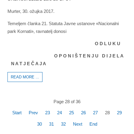
Murter, 30. ožujka 2017.
Temeljem članka 21. Statuta Javne ustanove «Nacionalni
park Kornati», ravnatelj donosi
O D L U K U
O P O N I Š T E N J U D I J E L A
N A T J E Č A J A
READ MORE ...
Page 28 of 36
Start
Prev
23
24
25
26
27
28
29
30
31
32
Next
End