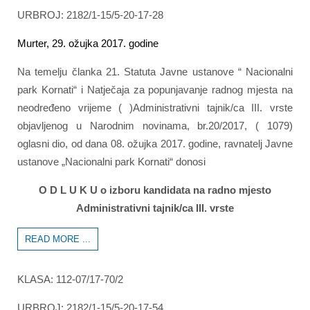
URBROJ: 2182/1-15/5-20-17-28
Murter, 29. ožujka 2017. godine
Na temelju članka 21. Statuta Javne ustanove “ Nacionalni
park Kornati“ i Natječaja za popunjavanje radnog mjesta na
neodređeno vrijeme ( )Administrativni tajnik/ca III. vrste
objavljenog u Narodnim novinama, br.20/2017, ( 1079)
oglasni dio, od dana 08. ožujka 2017. godine, ravnatelj Javne
ustanove „Nacionalni park Kornati“ donosi
O D L U K U o izboru kandidata na radno mjesto
Administrativni tajnik/ca III. vrste
READ MORE ...
KLASA: 112-07/17-70/2
URBROJ: 2182/1-15/5-20-17-54