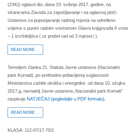
(2342) oglasni dio, dana 19. svibnja 2017. godine, na
stranicama Zavoda za zapošljavanje i na oglasnoj ploči
Ustanove za popunjavanje radnog mjesta na određeno
vrijeme s punim radnim vremenom Glavni knjigovođa II vrste
– 1 izvršitelj/ica ( uz probni rad od 3 mjeseci ).
READ MORE ...
Temeljem članka 21. Statuta Javne ustanove (Nacionalni
park Kornati), po prethodno pribavljenoj suglasnosti
Ministarstva zaštite okoliša i energetike od dana 10. ožujka
2017.g, ravnatelj Javne ustanove,,Nacionalni park Kornati"
raspisuje
NATJEČAJ (pogledajte u PDF formatu).
READ MORE ...
KLASA: 112-07/17-70/1