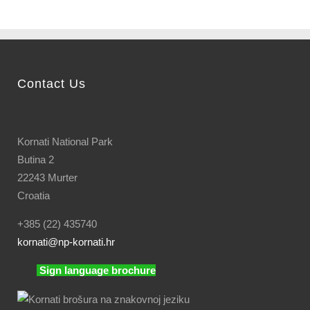
Contact Us
Kornati National Park
Butina 2
22243 Murter
Croatia
+385 (22) 435740
kornati
@np-kornati.hr
Sign language brochure