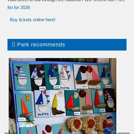
list
for 2026
Buy tickets online here!
Park recommends