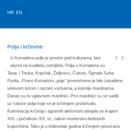
HR
EN
Polja i krčevine
U Kornatima polje je prostor pod kulturama, bez
obzira na kvalitetu zemljišta. Polja u Kornatima su
Tarac i Trtuša, Knježak, Željkovci, Čukino, Šipnate Suha
Punta...Pravo Kornatsko „poje" prvenstveno je bilo zasađeno
vinovom lozom i raznim voćkama, a kasnije maslinama.
Danas su to uglavnom maslinici. Prvi maslinici su se sadili
uz rubove polja koje se je krčenjem proširivalo.
Kulminacija krčenja i agrarnih aktivnosti odvijala se krajem
XIX. i početkom XX. st., nakon murtersko-betinskih
kupovština. Tako je u tridesetak godina krčenjem povećano