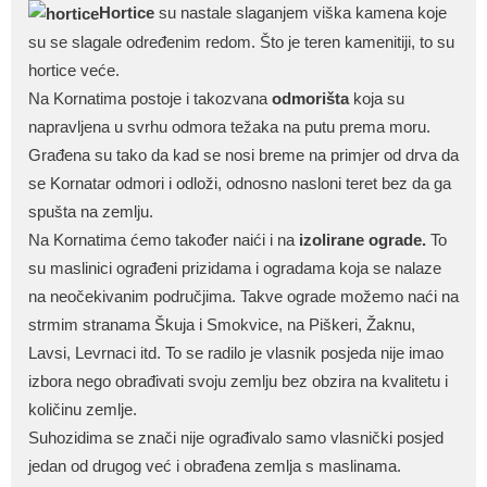
Hortice
su nastale slaganjem viška kamena koje
su se slagale određenim redom. Što je teren kamenitiji, to su
hortice veće.
Na Kornatima postoje i takozvana
odmorišta
koja su
napravljena u svrhu odmora težaka na putu prema moru.
Građena su tako da kad se nosi breme na primjer od drva da
se Kornatar odmori i odloži, odnosno nasloni teret bez da ga
spušta na zemlju.
Na Kornatima ćemo također naići i na
izolirane ograde.
To
su maslinici ograđeni prizidama i ogradama koja se nalaze
na neočekivanim područjima. Takve ograde možemo naći na
strmim stranama Škuja i Smokvice, na Piškeri, Žaknu,
Lavsi, Levrnaci itd. To se radilo je vlasnik posjeda nije imao
izbora nego obrađivati svoju zemlju bez obzira na kvalitetu i
količinu zemlje.
Suhozidima se znači nije ograđivalo samo vlasnički posjed
jedan od drugog već i obrađena zemlja s maslinama.