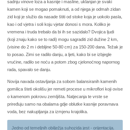
sadnju vinove loza a kasnije i masline, uklanjan je svaki
kamen koji se mogao pomaknuti, a od njega je odmah zidan
zid koji je služio da nasade štiti od stoke koja je uokolo pasla,
kao i od vjetra i soli koju vjetar donosi s mora. Koliko je
vremena i truda trebalo da bi ih se sazidalo? Dvojica ljudi
(koji znaju kako se to radi) mogu sagraditi zid dužine 2 km,
(visine do 2 m i debljine 50-80 cm) za 150-200 dana. Težak je
to posao. Zimi se radilo danju, a ljeti, kako bi se izbjegle
vrućine, radilo se noću a potom zbog cjelonoćnog napornog
rada, spavalo se danju.
Novija navada ostavljanja za sobom balansiranih kamenih
gomilica šteti okolišu jer remeti procese u mikroflori koji ovise
o kamenom pokrovu zemljišta. Natjecanja te vrste se
priređuju samo na obalama gdje oblutke kasnije poravnava
voda, bez nakupljanja za izmjenu krajolika.
Jedno od temeljnih obilježja suhozida jest - orijentacija.