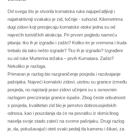
Od svega što je stvorila kornatska ruka najupečatljiviji i
najatraktivniji svakako je zid, točnije - suhozid. Kilometrima
dugi zidovi koji presijecaju kornatske otoke jedna su od
najvećih turističkih atrakcija. Pri prvom pogledu nameću
pitanja: tko ih je izgradio i zašto? Koliko im je vremena i truda
trebalo da tako nešto izgrade? Tko ih je izgradio? Izgrađeni
su od ruke Murterina težaka – prvih Kurnatara. Zašto?
Nekoliko je razloga.
Primaran je razlog bio razgraničenje posjeda i razdvajanje
pašnjaka. Najveći kornatski zidovi, uistinu su granice između
posjeda, no najstariji pravi zidovi učinjeni su s osnovnim
razlogom preciziranja granice ispaše. Zbog česte odsutnosti
s posjeda, kvalitetan zid bio je jamstvo dobrosusjedskih
odnosa, kao i pouzdanja da će na povratku iz domicilnog
naselja svoje stado zateći na svome pašnjaku. Drugi razlog
je, da, pokušavajući oteti svaki pedalj tla kamenu i šikari, za