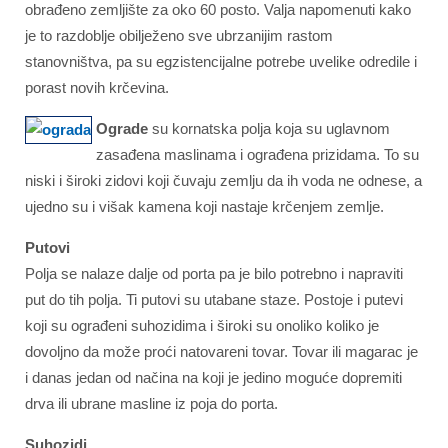
obrađeno zemljište za oko 60 posto. Valja napomenuti kako
je to razdoblje obilježeno sve ubrzanijim rastom
stanovništva, pa su egzistencijalne potrebe uvelike odredile i
porast novih krčevina.
Ograde
su kornatska polja koja su uglavnom
zasađena maslinama i ograđena prizidama. To su
niski i široki zidovi koji čuvaju zemlju da ih voda ne odnese, a
ujedno su i višak kamena koji nastaje krčenjem zemlje.
Putovi
Polja se nalaze dalje od porta pa je bilo potrebno i napraviti
put do tih polja. Ti putovi su utabane staze. Postoje i putevi
koji su ograđeni suhozidima i široki su onoliko koliko je
dovoljno da može proći natovareni tovar. Tovar ili magarac je
i danas jedan od načina na koji je jedino moguće dopremiti
drva ili ubrane masline iz poja do porta.
Suhozidi