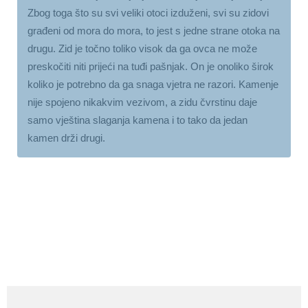
Zbog toga što su svi veliki otoci izduženi, svi su zidovi
građeni od mora do mora, to jest s jedne strane otoka na
drugu. Zid je točno toliko visok da ga ovca ne može
preskočiti niti prijeći na tuđi pašnjak. On je onoliko širok
koliko je potrebno da ga snaga vjetra ne razori. Kamenje
nije spojeno nikakvim vezivom, a zidu čvrstinu daje
samo vještina slaganja kamena i to tako da jedan
kamen drži drugi.