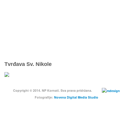
Parkovi Hrvatske - Online prodaja ulaznica
mySea online - prodaja ulaznica
Komisiona prodaja ulaznica
Izleti
Smještaj
Korisne informacije
Pravila ponašanja
Odgovorno uživajte u ljetovanju
Tvrđava Sv. Nikole
Copyright © 2014. NP Kornati. Sva prava pridržana.
Fotografije:
Novena Digital Media Studio