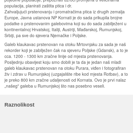
populacija, planirati zaštita ptica i dr.
Zahvaljujući prstenovanju i promatračima ptica iz drugih zemalja
Europe, Javna ustanova NP Kornati je do sada prikupila brojne
podatke o prstenovanim galebovima koji su do sada zabilježeni u
kontinentalnoj Hrvatskoj, Italiji, Austriji, Mađarskoj, Rumunjskoj,
Srbiji, pa sve do sjevera Njemačke i Poljske.
Galeb klaukavac prstenovan na otoku Mrtovnjaku za sada je naš
rekorder koji je zabilježen čak na sjeveru Poljske (Gdansk), a to je
cca. 1200 - 1300 km zračne linije od mjesta prstenovanja.
Posljednju obavijest koju smo dobili je ta da je jedan naš mladi
galeb klaukavac prstenovan na otoku Purara, viđen i fotografiran
živ i zdrav u Rumunjskoj (uzgajalište ribe kod mjesta Rotbav), a to
je preko 800 km zračne udaljenosti od Kornata. Ovo je prvi nalaz
„našeg" galeba u Rumunjskoj što nas posebno veseli.
Raznolikost