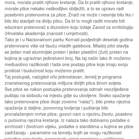
mora, morate pratiti njihovo kretanje. Da bi pratili njihovo kretanje,
morate ptice nekako neškodljivo obilježiti, a to se upravo radi
posebnim prstenovima za ptice. Znači ne može i nesmije bilo tko i
bilo što stavljati na divlju pticu. Da bi to mogli raditi morate biti
educirani prstenovač s dozvolom koju izdaje Zavod za ornitologiju
(Hrvatska akademija znanosti i umjetnosti).
Tako je i u Nacionalnom parku Kornati posljednjih desetak godina
prstenovano više od tisuću mladih galebova. Mladoj ptici stavlja
se jedan mali aluminijski prsten i jedan plastični (žuti) prsten na
kojima je ugraviran jedinstveni broj. Na taj način lako ih možemo
međusobno razlikovati i tada one postaju ptice koje imaju svoju
prošlost i budućnost koju možemo pratiti.
Taj postupak, naizgled vrlo jednostavan, temelj je programa
znanstvenog prstenovanja milijuna divljih ptica širom svijeta.
Sve ptice se nakon postupka prstenovanja odmah neozlijeđene
puštaju na slobodu na mjestu gdje su ulovljene. Svako opažanje
tako prstenovane ptice (koje zovemo "nalaz"), bilo preko njezina
opažanja iz daljine, ponovnog lovljenja i puštanja bilo
pronalaženjem mrtve ptice, govori nam o njezinu životu, posebno
o putovima njezina kretanja. Iz nalaza tako dobivamo podatke o
smrtnosti i životnom vijeku, podatke o staništima u kojima se ptice
zadržavaju - parametre na temelju kojih se mogu razlikovati
pojedine populacije, prepoznati uzroci promjena u veličinama