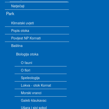
Natječaji
Park
Klimatski uvjeti
Popis otoka
Povijest NP Kornati
Baština
Biologija otoka
O fauni
O flori
Speleologija
Lokva - otok Kornat
Morski vranci
Galeb klaukavac
Ušara i sivi sokol