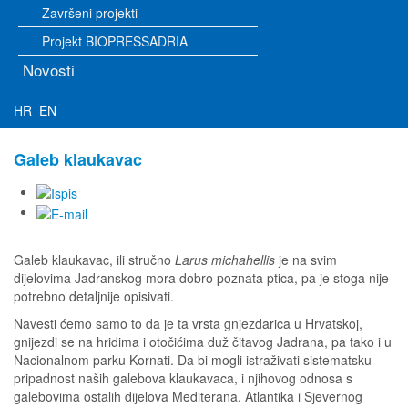
Završeni projekti
Projekt BIOPRESSADRIA
Novosti
HR
EN
Galeb klaukavac
Galeb klaukavac, ili stručno
Larus michahellis
je na svim
dijelovima Jadranskog mora dobro poznata ptica, pa je stoga nije
potrebno detaljnije opisivati.
Navesti ćemo samo to da je ta vrsta gnjezdarica u Hrvatskoj,
gnijezdi se na hridima i otočićima duž čitavog Jadrana, pa tako i u
Nacionalnom parku Kornati. Da bi mogli istraživati sistematsku
pripadnost naših galebova klaukavaca, i njihovog odnosa s
galebovima ostalih dijelova Mediterana, Atlantika i Sjevernog