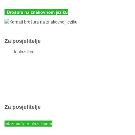
kornati@np-kornati.hr
Brošura na znakovnom jeziku
Za posjetitelje
Cjeni
k ulaznica
Komisiona prodaja ulaznica
Izleti
Smještaj
Korisne informacije
Pravila ponašanja
Popis otoka
Za posjetitelje
Cjenik ulaznica
Informacije o ulaznicama
NP Kornati - Online prodaja ulaznica