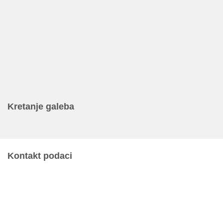
Kretanje galeba
Kontakt podaci
JU Nacionalni park Kornati
Butina 2
22243 Murter
Hrvatska
+385 (22) 435740