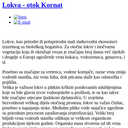
Lokva - otok Kornat
Lokve, kao prirodni ili poluprirodni mali slatkovodni ekosustavi
izuzetnog su biološkog bogatstva. Za otočne lokve i močvarnu
vegetaciju koja ih okružuje vezan je značajan broj danas već rijetkih
i drugdje u Europi ugroženih vrsta kukaca, vodozemaca, gmazova, i
sl.
Posebno su značajne za vretenca, vodene kornjače, razne vrsta zmija
vodenih staništa, niz vrsta žaba, dok pticama služe kao odmorišta i
pojilišta.
Velika je važnost lokvi u plitkim krškim ponikvastim udubljenjima
koje su bile glavni izvor vodoopskrbe u prošlosti, te su kao takve
bile značajno utjecane ljudskom djelatnošću. U uvjetima
bezvodnosti velikog dijela otočnog prostora, lokve su važan činilac,
posebno u napajanju stoke. Međutim plitke vode stajačice ugrožene
su prirodnim procesom zaraštavanja (eutrofizacija). Veliki broj
biljnih vrsta vodenih staništa odlikuju se velikom organskom
produkcijom tijekom godine. Organska masa stvorena od tih vrsta