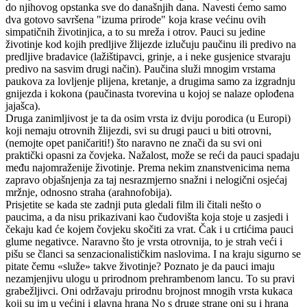
do njihovog opstanka sve do današnjih dana. Navesti ćemo samo
dva gotovo savršena "izuma prirode" koja krase većinu ovih
simpatičnih životinjica, a to su mreža i otrov. Pauci su jedine
životinje kod kojih predljive žlijezde izlučuju paučinu ili predivo na
predljive bradavice (lažištipavci, grinje, a i neke gusjenice stvaraju
predivo na sasvim drugi način). Paučina služi mnogim vrstama
paukova za lovljenje plijena, kretanje, a drugima samo za izgradnju
gnijezda i kokona (paučinasta tvorevina u kojoj se nalaze oplođena
jajašca).
Druga zanimljivost je ta da osim vrsta iz dviju porodica (u Europi)
koji nemaju otrovnih žlijezdi, svi su drugi pauci u biti otrovni,
(nemojte opet paničariti!) što naravno ne znači da su svi oni
praktički opasni za čovjeka. Nažalost, može se reći da pauci spadaju
među najomraženije životinje. Prema nekim znanstvenicima nema
zapravo objašnjenja za taj nesrazmjerno snažni i nelogični osjećaj
mržnje, odnosno straha (arahnofobija).
Prisjetite se kada ste zadnji puta gledali film ili čitali nešto o
paucima, a da nisu prikazivani kao čudovišta koja stoje u zasjedi i
čekaju kad će kojem čovjeku skočiti za vrat. Čak i u crtićima pauci
glume negativce. Naravno što je vrsta otrovnija, to je strah veći i
pišu se članci sa senzacionalističkim naslovima. I na kraju sigurno se
pitate čemu «služe» takve životinje? Poznato je da pauci imaju
nezamjenjivu ulogu u prirodnom prehrambenom lancu. To su pravi
grabežljivci. Oni održavaju prirodnu brojnost mnogih vrsta kukaca
koji su im u većini i glavna hrana No s druge strane oni su i hrana