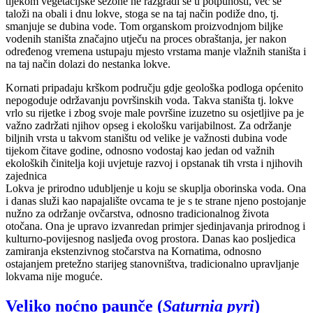
tijekom vegetacijske sezone ne razgradi se u potpunosti, već se
taloži na obali i dnu lokve, stoga se na taj način podiže dno, tj.
smanjuje se dubina vode. Tom organskom proizvodnjom biljke
vodenih staništa značajno utječu na proces obraštanja, jer nakon
određenog vremena ustupaju mjesto vrstama manje vlažnih staništa i
na taj način dolazi do nestanka lokve.
Kornati pripadaju krškom području gdje geološka podloga općenito
nepogoduje održavanju površinskih voda. Takva staništa tj. lokve
vrlo su rijetke i zbog svoje male površine izuzetno su osjetljive pa je
važno zadržati njihov opseg i ekološku varijabilnost. Za održanje
biljnih vrsta u takvom staništu od velike je važnosti dubina vode
tijekom čitave godine, odnosno vodostaj kao jedan od važnih
ekoloških činitelja koji uvjetuje razvoj i opstanak tih vrsta i njihovih
zajednica
Lokva je prirodno udubljenje u koju se skuplja oborinska voda. Ona
i danas služi kao napajalište ovcama te je s te strane njeno postojanje
nužno za održanje ovčarstva, odnosno tradicionalnog života
otočana. Ona je upravo izvanredan primjer sjedinjavanja prirodnog i
kulturno-povijesnog nasljeđa ovog prostora. Danas kao posljedica
zamiranja ekstenzivnog stočarstva na Kornatima, odnosno
ostajanjem pretežno starijeg stanovništva, tradicionalno upravljanje
lokvama nije moguće.
Veliko noćno paunče (
Saturnia pyri
)