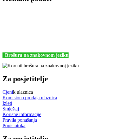
JU Nacionalni park Kornati
Butina 2
22243 Murter
Hrvatska
+385 (22) 435740
kornati@np-kornati.hr
Brošura na znakovnom jeziku
Za posjetitelje
Cjeni
k ulaznica
Komisiona prodaja ulaznica
Izleti
Smještaj
Korisne informacije
Pravila ponašanja
Popis otoka
Za posjetitelje