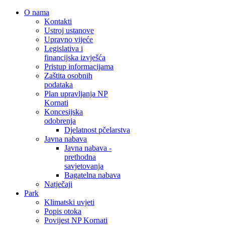
O nama
Kontakti
Ustroj ustanove
Upravno vijeće
Legislativa i
financijska izvješća
Pristup informacijama
Zaštita osobnih
podataka
Plan upravljanja NP
Kornati
Koncesijska
odobrenja
Djelatnost pčelarstva
Javna nabava
Javna nabava -
prethodna
savjetovanja
Bagatelna nabava
Natječaji
Park
Klimatski uvjeti
Popis otoka
Povijest NP Kornati