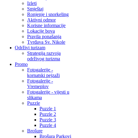
Izleti
Smještaj
Ronjenje i snorkeling
Aktivni odmor
Korisne informacije
Lokacije bova
Pravila ponašanja
Tvrđava Sv. Nikole
Održivi turizam
Strategija razvoja
održivog turizma
Promo
Fotogalerije -
kornatski pejzaži
Fotogalerije -
Vremeplov
Fotogalerije - vijesti u
slikama
Puzzle
Puzzle 1
Puzzle 2
Puzzle 3
Puzzle 4
Brošure
Brošura Parkovi