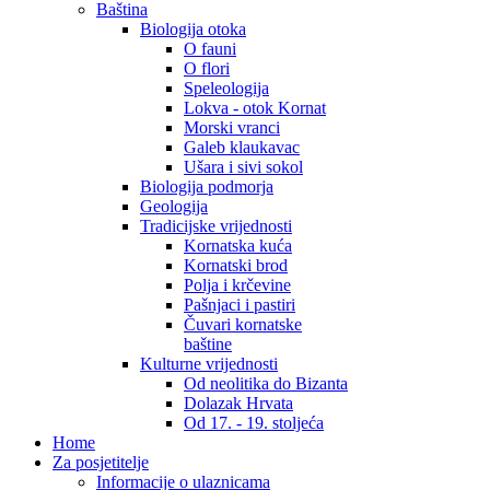
Baština
Biologija otoka
O fauni
O flori
Speleologija
Lokva - otok Kornat
Morski vranci
Galeb klaukavac
Ušara i sivi sokol
Biologija podmorja
Geologija
Tradicijske vrijednosti
Kornatska kuća
Kornatski brod
Polja i krčevine
Pašnjaci i pastiri
Čuvari kornatske
baštine
Kulturne vrijednosti
Od neolitika do Bizanta
Dolazak Hrvata
Od 17. - 19. stoljeća
Home
Za posjetitelje
Informacije o ulaznicama