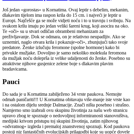
Još jedan «gorostas» u Kornatima. Ovaj leptir s debelim, mekanim,
dlakavim tijelom ima raspon krila do 15 cm. i najveći je leptir u
Europi. Najčešće ga se može vidjeti noću i to u travnju i svibnju. Na
svakom krilu imaju po jedan veliki šareni krug, koji asocira na oko.
Te «oči» su u stvari odličan obrambeni mehanizam za
preživljavanje. Dok se odmara, on je relativno neupadljiv. Ako se
uznemiri, naglo otvara krila i pokazuje»oči», zbunjujući tako svoje
predatore. Ženke izlučuju feromone (spolne hormone) kako bi
privukle mužjake. Dovoljno je samo nekoliko molekula feromona
da mužjak noću doleprša iz velike udaljenosti do ženke. Posebno su
atraktivne njihove gusjenice zelene boje s dlakavim plavim
bradavicama.
Pauci
Do sada je u Kornatima zabilježeno 34 vrste paukova. Nemojte
odmah paničariti!!! U Kornatima obitavaju više-manje iste vrste kao
i na ostalom dijelu srednje Dalmacije. Znači ništa posebno i strašno.
Namjerno smo izabrali ovu skupinu životinja za našu web stranicu
upravo zbog te spoznaje o nedovoljnoj informiranosti stanovništva,
medijski krivom pristupu toj skupini životinja, zatim njihovog
«odvratnog» izgleda i premaloj znanstvenoj spoznaji. Kod paukova
postoji niz fantastičnih evolucijskih prilagodbi koje su uopće dovele