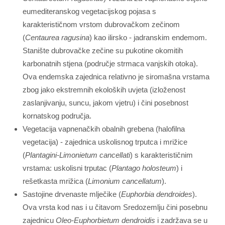
eumediteranskog vegetacijskog pojasa s
karakterističnom vrstom dubrovačkom zečinom
(
Centaurea ragusina
) kao ilirsko - jadranskim endemom.
Stanište dubrovačke zečine su pukotine okomitih
karbonatnih stjena (područje strmaca vanjskih otoka).
Ova endemska zajednica relativno je siromašna vrstama
zbog jako ekstremnih ekoloških uvjeta (izloženost
zaslanjivanju, suncu, jakom vjetru) i čini posebnost
kornatskog područja.
Vegetacija vapnenačkih obalnih grebena (halofilna
vegetacija) - zajednica uskolisnog trputca i mrižice
(
Plantagini-Limonietum cancellati
) s karakterističnim
vrstama: uskolisni trputac (
Plantago holosteum
) i
rešetkasta mrižica (
Limonium cancellatum
).
Sastojine drvenaste mlječike (
Euphorbia dendroides
).
Ova vrsta kod nas i u čitavom Sredozemlju čini posebnu
zajednicu
Oleo-Euphorbietum dendroidis
i zadržava se u