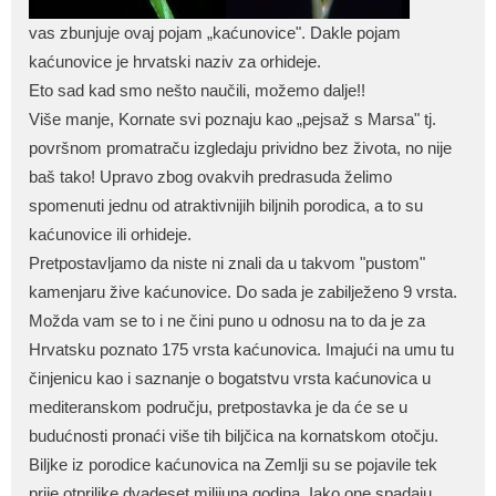
vas zbunjuje ovaj pojam „kaćunovice". Dakle pojam
kaćunovice je hrvatski naziv za orhideje.
Eto sad kad smo nešto naučili, možemo dalje!!
Više manje, Kornate svi poznaju kao „pejsaž s Marsa" tj.
površnom promatraču izgledaju prividno bez života, no nije
baš tako! Upravo zbog ovakvih predrasuda želimo
spomenuti jednu od atraktivnijih biljnih porodica, a to su
kaćunovice ili orhideje.
Pretpostavljamo da niste ni znali da u takvom "pustom"
kamenjaru žive kaćunovice. Do sada je zabilježeno 9 vrsta.
Možda vam se to i ne čini puno u odnosu na to da je za
Hrvatsku poznato 175 vrsta kaćunovica. Imajući na umu tu
činjenicu kao i saznanje o bogatstvu vrsta kaćunovica u
mediteranskom području, pretpostavka je da će se u
budućnosti pronaći više tih biljčica na kornatskom otočju.
Biljke iz porodice kaćunovica na Zemlji su se pojavile tek
prije otprilike dvadeset milijuna godina. Iako one spadaju