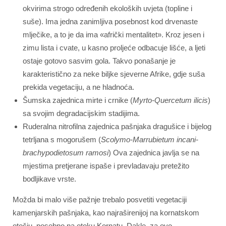
okvirima strogo određenih ekoloških uvjeta (topline i
suše). Ima jedna zanimljiva posebnost kod drvenaste
mlječike, a to je da ima «afrički mentalitet». Kroz jesen i
zimu lista i cvate, u kasno proljeće odbacuje lišće, a ljeti
ostaje gotovo sasvim gola. Takvo ponašanje je
karakteristično za neke biljke sjeverne Afrike, gdje suša
prekida vegetaciju, a ne hladnoća.
Šumska zajednica mirte i crnike (
Myrto-Quercetum ilicis
)
sa svojim degradacijskim stadijima.
Ruderalna nitrofilna zajednica pašnjaka dragušice i bijelog
tetrljana s mogorušem (
Scolymo-Marrubietum incani-
brachypodietosum ramosi
) Ova zajednica javlja se na
mjestima pretjerane ispaše i prevladavaju pretežito
bodljikave vrste.
Možda bi malo više pažnje trebalo posvetiti vegetaciji
kamenjarskih pašnjaka, kao najraširenijoj na kornatskom
otočju, posebno na otoku Kornatu. Dakle, za ovo