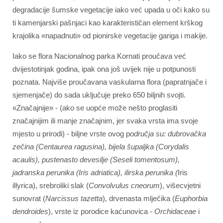
degradacije šumske vegetacije iako već upada u oči kako su
ti kamenjarski pašnjaci kao karakterističan element krškog
krajolika «napadnuti» od pionirske vegetacije gariga i makije.
Iako se flora Nacionalnog parka Kornati proučava već
dvijestotinjak godina, ipak ona još uvijek nije u potpunosti
poznata. Najviše proučavana vaskularna flora (papratnjače i
sjemenjače) do sada uključuje preko 650 biljnih svojti.
«Značajnije» - (ako se uopće može nešto proglasiti
značajnijim ili manje značajnim, jer svaka vrsta ima svoje
mjesto u prirodi) - biljne vrste ovog p
odručja su: dubrovačka
zečina (Centaurea ragusina), bijela šupaljka (Corydalis
acaulis), pustenasto devesilje (Seseli tomentosum),
jadranska perunika (Iris adriatica), ilirska perunika (
Iris
illyrica), srebroliki slak (
Convolvulus cneorum
), višecvjetni
sunovrat (
Narcissus tazetta
), drvenasta mlječika (
Euphorbia
dendroides
), vrste iz porodice kaćunovica -
Orchidaceae
i