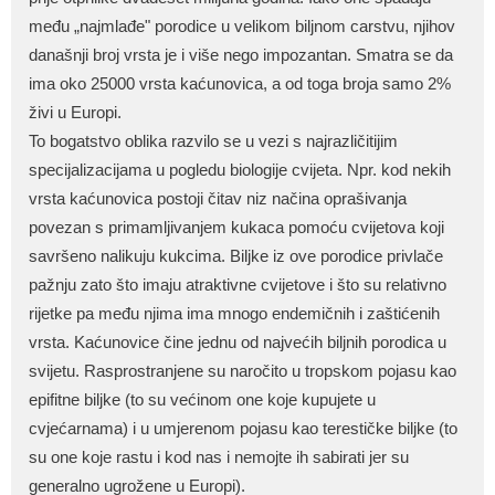
među „najmlađe" porodice u velikom biljnom carstvu, njihov
današnji broj vrsta je i više nego impozantan. Smatra se da
ima oko 25000 vrsta kaćunovica, a od toga broja samo 2%
živi u Europi.
To bogatstvo oblika razvilo se u vezi s najrazličitijim
specijalizacijama u pogledu biologije cvijeta. Npr. kod nekih
vrsta kaćunovica postoji čitav niz načina oprašivanja
povezan s primamljivanjem kukaca pomoću cvijetova koji
savršeno nalikuju kukcima. Biljke iz ove porodice privlače
pažnju zato što imaju atraktivne cvijetove i što su relativno
rijetke pa među njima ima mnogo endemičnih i zaštićenih
vrsta. Kaćunovice čine jednu od najvećih biljnih porodica u
svijetu. Rasprostranjene su naročito u tropskom pojasu kao
epifitne biljke (to su većinom one koje kupujete u
cvjećarnama) i u umjerenom pojasu kao terestičke biljke (to
su one koje rastu i kod nas i nemojte ih sabirati jer su
generalno ugrožene u Europi).