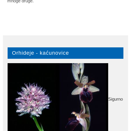
mnoge druge.
Orhideje - kaćunovice
Sigurno