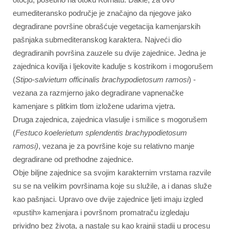
eumediteransko područje je značajno da njegove jako
degradirane površine obrašćuje vegetacija kamenjarskih
pašnjaka submediteranskog karaktera. Najveći dio
degradiranih površina zauzele su dvije zajednice. Jedna je
zajednica kovilja i ljekovite kadulje s kostrikom i mogorušem
(
Stipo-salvietum officinalis brachypodietosum ramosi
) -
vezana za razmjerno jako degradirane vapnenačke
kamenjare s plitkim tlom izložene udarima vjetra.
Druga zajednica, zajednica vlasulje i smilice s mogorušem
(
Festuco koelerietum splendentis brachypodietosum
ramosi)
, vezana je za površine koje su relativno manje
degradirane od prethodne zajednice.
Obje biljne zajednice sa svojim karakternim vrstama razvile
su se na velikim površinama koje su služile, a i danas služe
kao pašnjaci. Upravo ove dvije zajednice ljeti imaju izgled
«pustih» kamenjara i površnom promatraču izgledaju
prividno bez života, a nastale su kao krajnji stadij u procesu