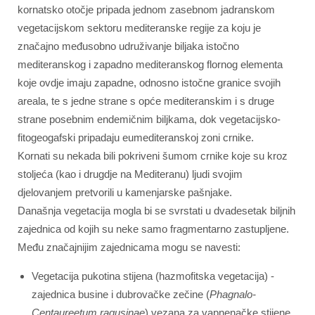
kornatsko otočje pripada jednom zasebnom jadranskom
vegetacijskom sektoru mediteranske regije za koju je
značajno međusobno udruživanje biljaka istočno
mediteranskog i zapadno mediteranskog flornog elementa
koje ovdje imaju zapadne, odnosno istočne granice svojih
areala, te s jedne strane s opće mediteranskim i s druge
strane posebnim endemičnim biljkama, dok vegetacijsko-
fitogeogafski pripadaju eumediteranskoj zoni crnike.
Kornati su nekada bili pokriveni šumom crnike koje su kroz
stoljeća (kao i drugdje na Mediteranu) ljudi svojim
djelovanjem pretvorili u kamenjarske pašnjake.
Današnja vegetacija mogla bi se svrstati u dvadesetak biljnih
zajednica od kojih su neke samo fragmentarno zastupljene.
Među značajnijim zajednicama mogu se navesti:
Vegetacija pukotina stijena (hazmofitska vegetacija) -
zajednica busine i dubrovačke zečine (
Phagnalo-
Centaureetum ragusinae
) vezana za vapnenačke stijene