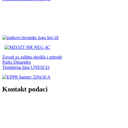
Zavod za zaštitu okoliša i prirode
Parks Dinarides
Tentativna lista UNESCO
Kontakt podaci
JU Nacionalni park Kornati
Butina 2
22243 Murter
Hrvatska
+385 (22) 435740