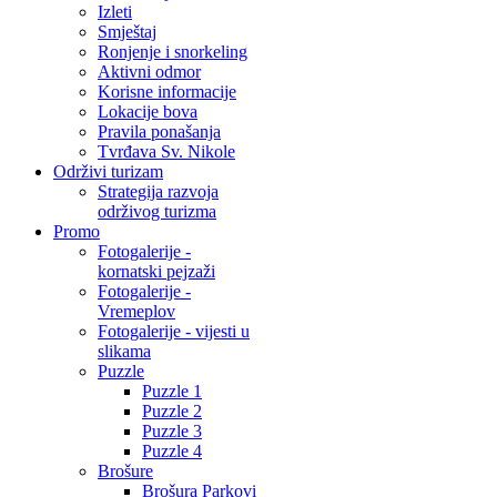
Izleti
Smještaj
Ronjenje i snorkeling
Aktivni odmor
Korisne informacije
Lokacije bova
Pravila ponašanja
Tvrđava Sv. Nikole
Održivi turizam
Strategija razvoja
održivog turizma
Promo
Fotogalerije -
kornatski pejzaži
Fotogalerije -
Vremeplov
Fotogalerije - vijesti u
slikama
Puzzle
Puzzle 1
Puzzle 2
Puzzle 3
Puzzle 4
Brošure
Brošura Parkovi