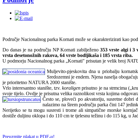
Područje Nacionalnog parka Kornati može se okarakterizirati kao po
Do danas je na području NP Kornati zabilježeno
353 vrste algi i 
vrsta desetonožnih rakova, 64 vrste bodljikaša i 185 vrsta riba.
U podmorju Nacionalnog parka „Kornati" prisutan je velik broj
NATUR
Muljevito-pjeskovita dna u priobalju kornatsk
Sredozemni je endem. Njena naselja obogaćuju m
je prioritetno NATURA 2000 stanište.
Vrlo interesantno stanište, tzv.
koraligen
prisutno je na strmcima („kru
svoje tijelo. Ovdje je prisutna velika raznolikost vrsta kojima odgovar
Često se, ploveći po akvatoriju, susretne dobri 
nalazimo na širem području parka čini 147 jedink
Nerijetko se tu mogu susresti i trome ali simpatične morske kornjače,
dostiže duljinu oklopa i do 110 cm te tjelesnu težinu i do 115 kg, u Ja
Preuzmite plakat u PDF-u!