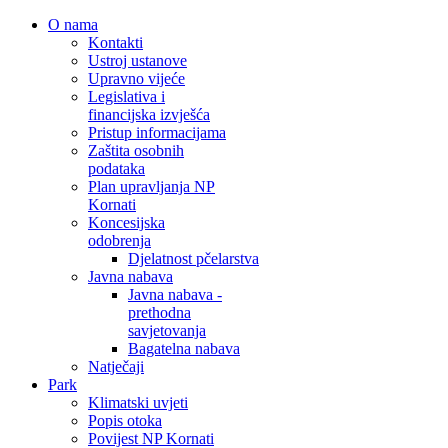
O nama
Kontakti
Ustroj ustanove
Upravno vijeće
Legislativa i
financijska izvješća
Pristup informacijama
Zaštita osobnih
podataka
Plan upravljanja NP
Kornati
Koncesijska
odobrenja
Djelatnost pčelarstva
Javna nabava
Javna nabava -
prethodna
savjetovanja
Bagatelna nabava
Natječaji
Park
Klimatski uvjeti
Popis otoka
Povijest NP Kornati