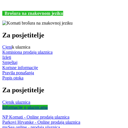
kornati@np-kornati.hr
Brošura na znakovnom jeziku
Za posjetitelje
Cjeni
k ulaznica
Komisiona prodaja ulaznica
Izleti
Smještaj
Korisne informacije
Pravila ponašanja
Popis otoka
Za posjetitelje
Cjenik ulaznica
Informacije o ulaznicama
NP Kornati - Online prodaja ulaznica
Parkovi Hrvatske - Online prodaja ulaznica
mySea online - prodaja ulaznica