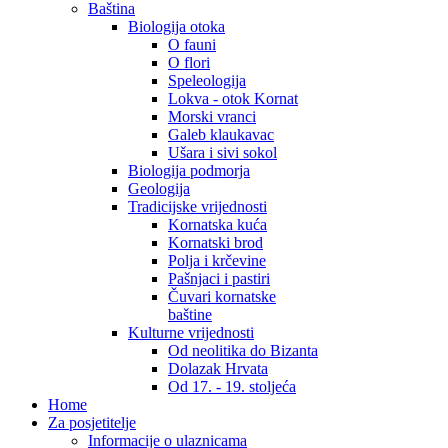
Baština
Biologija otoka
O fauni
O flori
Speleologija
Lokva - otok Kornat
Morski vranci
Galeb klaukavac
Ušara i sivi sokol
Biologija podmorja
Geologija
Tradicijske vrijednosti
Kornatska kuća
Kornatski brod
Polja i krčevine
Pašnjaci i pastiri
Čuvari kornatske
baštine
Kulturne vrijednosti
Od neolitika do Bizanta
Dolazak Hrvata
Od 17. - 19. stoljeća
Home
Za posjetitelje
Informacije o ulaznicama