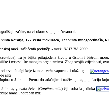
odišnje zaštite, na visokom stupnju očuvanosti.
1 vrsta koralja, 177 vrsta mekušaca, 127 vrsta mnogočetinaša, 61
opskoj mreži zaštićenih područja - mreži
NATURA 2000
.
ceanicae
). Ta je biljka prilagođena životu u čistom i bistrom moru.
lište i mrjestilište mnogim organizmima. Zbog svojih vrijednosti, ovo
o od crvenih algi koje iz mora vežu vapnenac i ulažu ga u
eđe alge.
ta dupina u Jadranu. Prema dosadašnjim istraživanjima, populaciju koju
 Jadrana, glavata želva (
Carettacaretta
) čija odrasla jedinka
obilje hrane i potreban mir.