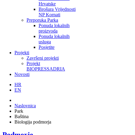
Hrvatske
Brošura Vrijednosti
NP Kornati
Preporuka Parka
Ponuda lokalnih
proizvoda
Ponuda lokalnih
usluga
Posjetite
Projekti
Završeni projekti
Projekt
BIOPRESSADRIA
Novosti
HR
EN
Naslovnica
Park
Baština
Biologija podmorja
Podmorje