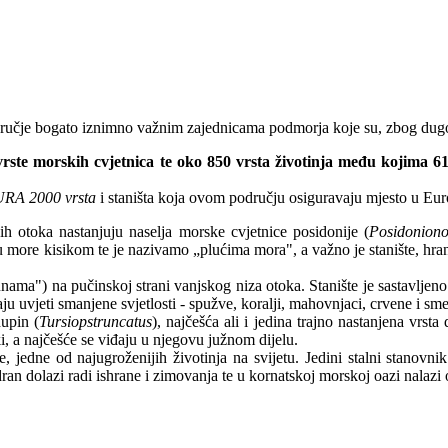
dručje bogato iznimno važnim zajednicama podmorja koje su, zbog dugog
3 vrste morskih cvjetnica te oko 850 vrsta životinja među kojima 6
A 2000 vrsta
i staništa koja ovom području osiguravaju mjesto u Eur
ih otoka nastanjuju naselja morske cvjetnice posidonije (
Posidoniono
ore kisikom te je nazivamo „plućima mora", a važno je stanište, hrani
nama") na pučinskoj strani vanjskog niza otoka. Stanište je sastavljen
aju uvjeti smanjene svjetlosti - spužve, koralji, mahovnjaci, crvene i sm
dupin (
Tursiopstruncatus
), najčešća ali i jedina trajno nastanjena vrs
i, a najčešće se viđaju u njegovu južnom dijelu.
 jedne od najugroženijih životinja na svijetu. Jedini stalni stanovnik
dran dolazi radi ishrane i zimovanja te u kornatskoj morskoj oazi nalazi 