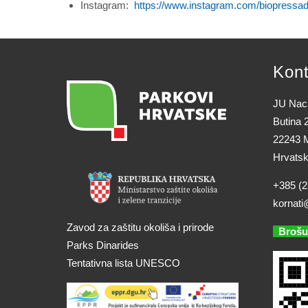
Instagram:
https://www.instagram.com/biopressad
Kont
JU Naci
Butina 
22243 M
Hrvats
+385 (2
kornati
Zavod za zaštitu okoliša i prirode
Brošu
Parks Dinarides
Tentativna lista UNESCO