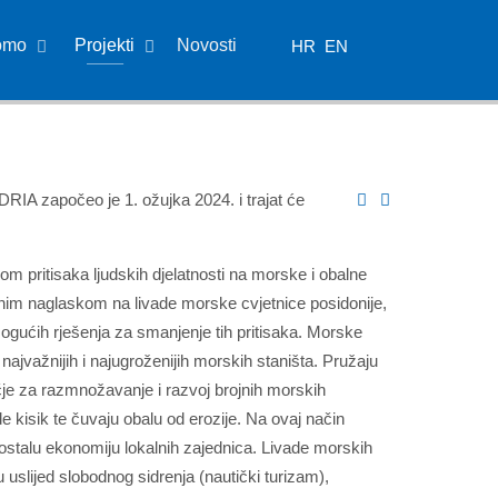
omo
Projekti
Novosti
HR
EN
A započeo je 1. ožujka 2024. i trajat će
zom pritisaka ljudskih djelatnosti na morske i obalne
im naglaskom na livade morske cvjetnice posidonije,
ogućih rješenja za smanjenje tih pritisaka. Morske
najvažnijih i najugroženijih morskih staništa. Pružaju
čje za razmnožavanje i razvoj brojnih morskih
 kisik te čuvaju obalu od erozije. Na ovaj način
 ostalu ekonomiju lokalnih zajednica. Livade morskih
 uslijed slobodnog sidrenja (nautički turizam),