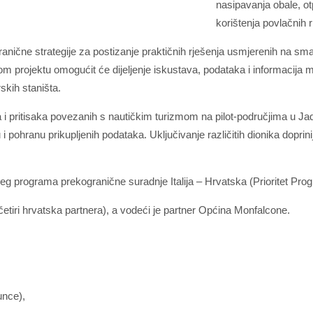
nasipavanja obale, o
korištenja povlačnih r
ogranične strategije za postizanje praktičnih rješenja usmjerenih na s
om projektu omogućit će dijeljenje iskustava, podataka i informacija 
rskih staništa.
išta i pritisaka povezanih s nautičkim turizmom na pilot-područjima u Ja
 i pohranu prikupljenih podataka. Uključivanje različitih dionika doprini
 programa prekogranične suradnje Italija – Hrvatska (Prioritet Prog
 četiri hrvatska partnera), a vodeći je partner Općina Monfalcone.
unce),