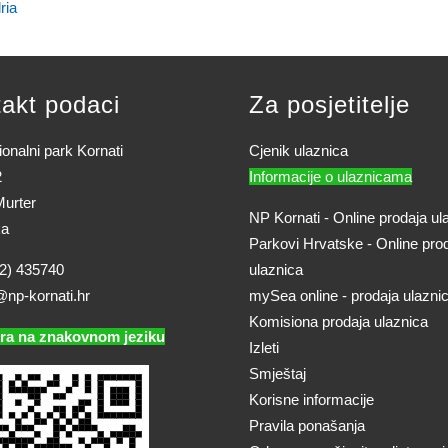
ria
akt podaci
Za posjetitelje
onalni park Kornati
Cjenik ulaznica
2
Informacije o ulaznicama
urter
NP Kornati - Online prodaja ul
ka
Parkovi Hrvatske - Online pro
2) 435740
ulaznica
@np-kornati.hr
mySea online - prodaja ulazni
Komisiona prodaja ulaznica
ra na znakovnom jeziku
Izleti
Smještaj
Korisne informacije
Pravila ponašanja