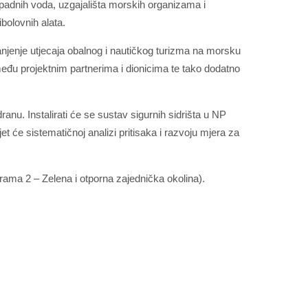
tpadnih voda, uzgajališta morskih organizama i
ibolovnih alata.
manjenje utjecaja obalnog i nautičkog turizma na morsku
među projektnim partnerima i dionicima te tako dodatno
dranu. Instalirati će se sustav sigurnih sidrišta u NP
jet će sistematičnoj analizi pritisaka i razvoju mjera za
rama 2 – Zelena i otporna zajednička okolina).