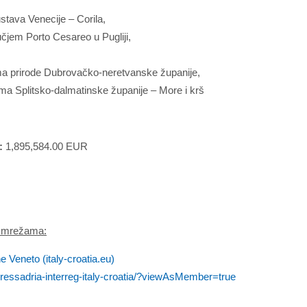
stava Venecije – Corila,
čjem Porto Cesareo u Pugliji,
ima prirode Dubrovačko-neretvanske županije,
ma Splitsko-dalmatinske županije – More i krš
:
1,895,584.00 EUR
im mrežama:
eneto (italy-croatia.eu)
ressadria-interreg-italy-croatia/?viewAsMember=true