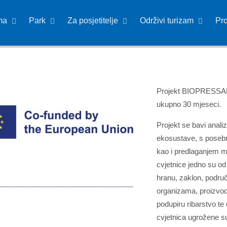
ma
Park
Za posjetitelje
Održivi turizam
Pr
Projekt BIOPRESSADRI
ukupno 30 mjeseci.
Projekt se bavi anali
ekosustave, s posebn
kao i predlaganjem m
cvjetnice jedno su od 
hranu, zaklon, podru
organizama, proizvode
podupiru ribarstvo te
cvjetnica ugrožene su