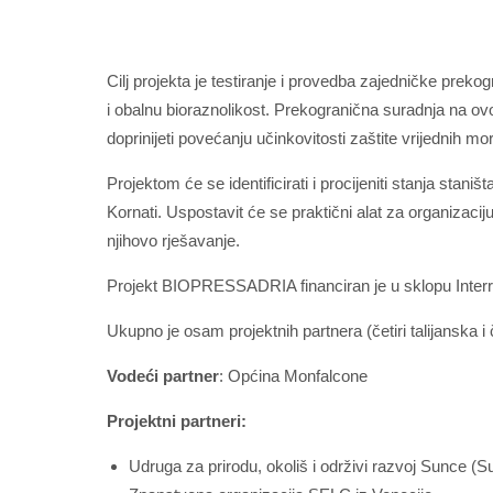
Cilj projekta je testiranje i provedba zajedničke prek
i obalnu bioraznolikost. Prekogranična suradnja na ov
doprinijeti povećanju učinkovitosti zaštite vrijednih mo
Projektom će se identificirati i procijeniti stanja stan
Kornati. Uspostavit će se praktični alat za organizaciju
njihovo rješavanje.
Projekt BIOPRESSADRIA financiran je u sklopu Interreg
Ukupno je osam projektnih partnera (četiri talijanska i
Vodeći partner
: Općina Monfalcone
Projektni partneri:
Udruga za prirodu, okoliš i održivi razvoj Sunce (S