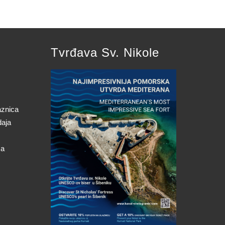
Tvrđava Sv. Nikole
aznica
daja
ca