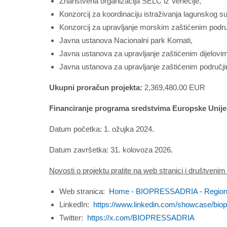
Znanstvena organizacija SELC iz Venecije,
Konzorcij za koordinaciju istraživanja lagunskog su
Konzorcij za upravljanje morskim zaštićenim podru
Javna ustanova Nacionalni park Kornati,
Javna ustanova za upravljanje zaštićenim dijelov
Javna ustanova za upravljanje zaštićenim područji
Ukupni proračun projekta:
2,369,480.00 EUR
Financiranje programa sredstvima Europske Unije
Datum početka: 1. ožujka 2024.
Datum završetka: 31. kolovoza 2026.
Novosti o projektu pratite na web stranici i društven
Web stranica:
Home - BIOPRESSADRIA - Regione V
LinkedIn:
https://www.linkedin.com/showcase/biop
Twitter:
https://x.com/BIOPRESSADRIA