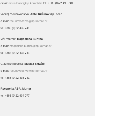
email:
maria.klaric@np-kornati.hr
tel: + 385 (0)22 435 740
Voditelj računovodstva:
Ante Turčinov
dipl. oecc
e-mail:
racunovodstvo@np-kornati.hr
tel: +385 (0)22 435 741
Viši referent:
Magdalena Burtina
e-mail:
magdalena.burtina@np-kornati.hr
tel: +385 (0)22 435 741
Glavni knjigovođa:
Slavica Skračić
e-mail:
racunovodstvo@np-kornati.hr
tel: +385 (0)22 435 741
Recepcija ABA, Murter
tel: +385 (0)22 434 077