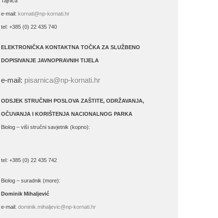
Tajnica
e-mail:
kornati@np-kornati.hr
tel: +385 (0) 22 435 740
ELEKTRONIČKA KONTAKTNA TOČKA ZA SLUŽBENO
DOPISIVANJE JAVNOPRAVNIH TIJELA
e-mail:
pisarnica@np-kornati.hr
ODSJEK STRUČNIH POSLOVA ZAŠTITE, ODRŽAVANJA,
OČUVANJA I KORIŠTENJA NACIONALNOG PARKA
Biolog – viši stručni savjetnik (kopno):
tel: +385 (0) 22 435 742
Biolog – suradnik (more):
Dominik Mihaljević
e-mail:
dominik.mihaljevic@np-kornati.hr