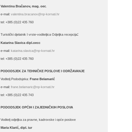
Valentina Bračanov, mag. oec
.
e-mail:
valentina.bracanov@np-kornati.hr
tel: +385 (0)22 435 760
:
Turistički djelatnik I vrste-voditeljica Odjeljka recepcija
Katarina Slavica dipl.oecc
e-mail:
katarina.slavica@np-kornati.hr
tel: +385 (0)22 435 760
PODODSJEK ZA TEHNIČKE POSLOVE I ODRŽAVANJE
Voditelj Pododsjeka:
Frane Belamarić
e-mail:
frane.belamaric@np-kornati.hr
tel: +385 (0)22 435 743
PODODSJEK OPĆIH I ZAJEDNIČKIH POSLOVA
Voditelj odjeljka za pravne, kadrovske i opće poslove
Maria Klarić, dipl. iur