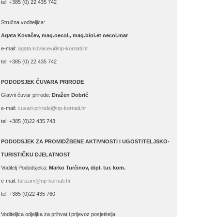
tel: +385 (0) 22 435 742
Stručna voditeljica:
Agata Kovačev,
mag.oecol., mag.biol.et oecol.mar
e-mail:
agata.kovacev@np-kornati.hr
tel: +385 (0) 22 435 742
PODODSJEK ČUVARA PRIRODE
Glavni čuvar prirode:
Dražen Dobrić
e-mail:
cuvari-prirode@np-kornati.hr
tel: +385 (0)22 435 743
PODODSJEK ZA PROMIDŽBENE AKTIVNOSTI I UGOSTITELJSKO-
TURISTIČKU DJELATNOST
Voditelj Pododsjeka:
Marko Turčinov, dipl. tur. kom.
e-mail:
turizam@np-kornati.hr
tel: +385 (0)22 435 760
Voditeljica odjeljka za prihvat i prijevoz posjetitelja: