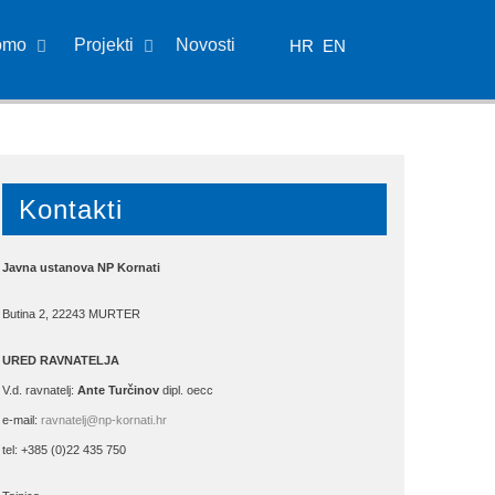
omo
Projekti
Novosti
HR
EN
Kontakti
Javna ustanova NP Kornati
Butina 2, 22243 MURTER
URED RAVNATELJA
V.d. ravnatelj:
Ante Turčinov
dipl. oecc
e-mail:
ravnatelj@np-kornati.hr
tel: +385 (0)22 435 750