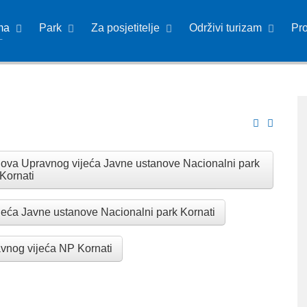
ma
Park
Za posjetitelje
Održivi turizam
Pr
anova Upravnog vijeća Javne ustanove Nacionalni park
Kornati
jeća Javne ustanove Nacionalni park Kornati
vnog vijeća NP Kornati