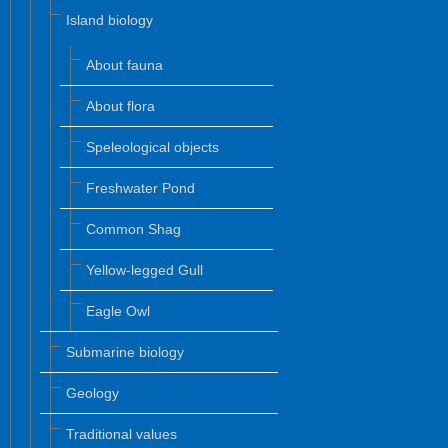
Island biology
About fauna
About flora
Speleological objects
Freshwater Pond
Common Shag
Yellow-legged Gull
Eagle Owl
Submarine biology
Geology
Traditional values