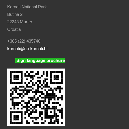
Kornati National Park
Butina 2
22243 Murter
Croatia
+385 (22) 435740
kornati
@np-kornati.hr
Sign language brochure