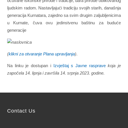
očuvane iskonske prirode i tradicije, dara prirode oblikovanog
ljudskim radom. Nastavljajući tradiciju svojih starih, današnja
generacija Kurnatara, zajedno sa svim drugim zaljubljenicima
u Kurnate, čuva ovu jedinstvenu baštinu za buduće
generacije
(
klikni za otvaranje Plana upravljanja
)
.
Na linku je dostupan i
Izvještaj s Javne rasprave
koja je
započela 14. lipnja i završila 14. srpnja 2023. godine.
Contact Us