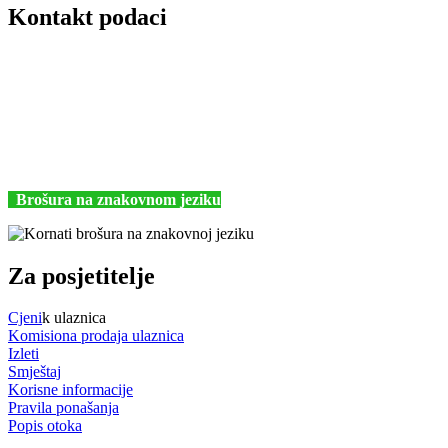
Kontakt podaci
JU Nacionalni park Kornati
Butina 2
22243 Murter
Hrvatska
+385 (22) 435740
kornati@np-kornati.hr
Brošura na znakovnom jeziku
Za posjetitelje
Cjeni
k ulaznica
Komisiona prodaja ulaznica
Izleti
Smještaj
Korisne informacije
Pravila ponašanja
Popis otoka