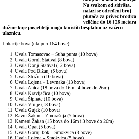
Na svakom od sidrišta,
nalazi se određeni broj
plutača za privez brodica
veličine do 16 i 26 metara
dužine koje posjetitelji mogu koristiti besplatno uz važeću
ulaznicu.
Lokacije bova (ukupno 164 bove):
Uvala Tomasovac – Suha punta (10 bova)
Uvala Gornji Statival (8 bova)
Uvala Donji Statival (12 bova)
Uvala Pod Bižanj (5 bova)
Uvala Strižnja (10 bova)
Uvala Lojena – Levrnaka (13 bova)
Uvala Anica (18 bova do 16m i 4 bove do 26m)
Uvala Kravljačica (10 bova)
Uvala Šipnate (10 bova)
Uvala Vrulje (18 bova)
Uvala Gujak (10 bova)
Ravni Žakan – Zmorašnja (5 bova)
Kameni Žakan (15 bova do 16m i 3 bove do 26m)
Uvala Opat (5 bova)
Uvala Gornji bok – Smokvica (3 bove)
Uvala Lojena – Smokvica (5 bova)