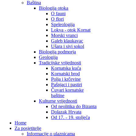
Baština
Biologija otoka
O fauni
O flori
Speleologija
Lokva - otok Kornat
Morski vranci
Galeb klaukavac
Ušara i sivi sokol
Biologija podmorja
Geologija
Tradicijske vrijednosti
Kornatska kuća
Kornatski brod
Polja i krčevine
Pašnjaci i pastiri
Čuvari kornatske
baštine
Kulturne vrijednosti
Od neolitika do Bizanta
Dolazak Hrvata
Od 17. - 19. stoljeća
Home
Za posjetitelje
Informacije o ulaznicama