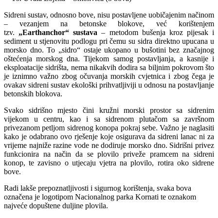
Sidreni sustav, odnosno bove, nisu postavljene uobičajenim načinom
– vezanjem na betonske blokove, već korištenjem
tzv.
„Earthanchor“ sustava
– metodom bušenja kroz pijesak i
sediment u stjenovitu podlogu pri čemu su sidra direktno upucana u
morsko dno. To „sidro“ ostaje ukopano u bušotini bez značajnog
oštećenja morskog dna. Tijekom samog postavljanja, a kasnije i
eksploatacije sidrišta, nema nikakvih dodira sa biljnim pokrovom što
je iznimno važno zbog očuvanja morskih cvjetnica i zbog čega je
ovakav sidreni sustav ekološki prihvatljiviji u odnosu na postavljanje
betonskih blokova.
Svako sidrišno mjesto čini kružni morski prostor sa sidrenim
vijekom u centru, kao i sa sidrenom plutačom sa završnom
privezanom petljom sidrenog konopa pokraj sebe. Važno je naglasiti
kako je odabrano ovo rješenje koje osigurava da sidreni lanac ni za
vrijeme najniže razine vode ne dodiruje morsko dno. Sidrišni privez
funkcionira na način da se plovilo priveže pramcem na sidreni
konop, te zavisno o utjecaju vjetra na plovilo, rotira oko sidrene
bove.
Radi lakše prepoznatljivosti i sigurnog korištenja, svaka bova
označena je logotipom Nacionalnog parka Kornati te oznakom
najveće dopuštene duljine plovila.