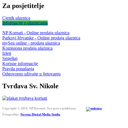
Za posjetitelje
Cjenik ulaznica
Informacije o ulaznicama
NP Kornati - Online prodaja ulaznica
Parkovi Hrvatske - Online prodaja ulaznica
mySea online - prodaja ulaznica
Komisiona prodaja ulaznica
Izleti
Smještaj
Korisne informacije
Pravila ponašanja
Odgovorno uživajte u ljetovanju
Tvrđava Sv. Nikole
Copyright © 2014. NP Kornati. Sva prava pridržana.
Fotografije:
Novena Digital Media Studio