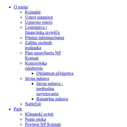
O nama
Kontakti
Ustroj ustanove
Upravno vijeće
Legislativa i
financijska izvješća
Pristup informacijama
Zaštita osobnih
podataka
Plan upravljanja NP
Kornati
Koncesijska
odobrenja
Djelatnost pčelarstva
Javna nabava
Javna nabava -
prethodna
savjetovanja
Bagatelna nabava
Natječaji
Park
Klimatski uvjeti
Popis otoka
Povijest NP Kornati