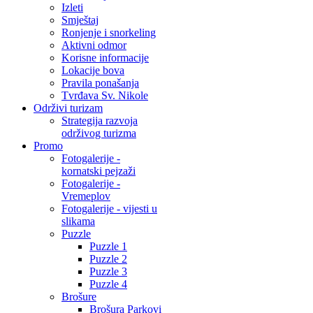
Izleti
Smještaj
Ronjenje i snorkeling
Aktivni odmor
Korisne informacije
Lokacije bova
Pravila ponašanja
Tvrđava Sv. Nikole
Održivi turizam
Strategija razvoja
održivog turizma
Promo
Fotogalerije -
kornatski pejzaži
Fotogalerije -
Vremeplov
Fotogalerije - vijesti u
slikama
Puzzle
Puzzle 1
Puzzle 2
Puzzle 3
Puzzle 4
Brošure
Brošura Parkovi