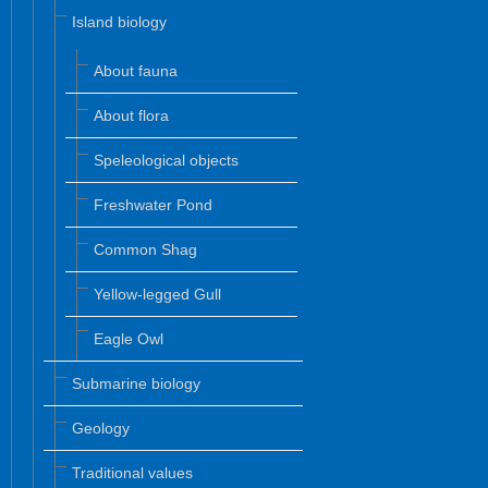
Island biology
About fauna
About flora
Speleological objects
Freshwater Pond
Common Shag
Yellow-legged Gull
Eagle Owl
Submarine biology
Geology
Traditional values