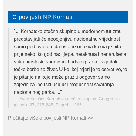
O povijesti NP Kornati
"... Kornatska otočna skupina u modernom turizmu
predstavljati će neocjenjivu nacionalnu vrijednost
samo pod uvjetom da ostane onakva kakva je bila
prije nekoliko godina: lijepa, netaknuta i nenarušena
slika prošlosti, spomenik ljudskog rada i svjedok
teške borbe za život. U kolikoj mjeri je to ostvarivo, to
je pitanje na koje može pružiti odgovor samo
zajednica, ne isključujući mogućnost stvaranja
nacionalnog parka. ..."
Sven Kulušić: Kornatska otočna skupina, Geografski
glasnik, 27, 215-245, Zagreb, 1965.
Pročitajte više o povijesti NP Kornati >>