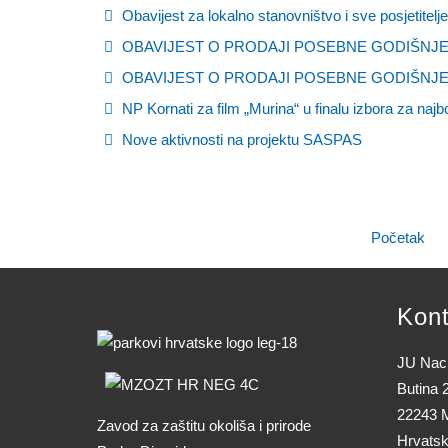
Obavijest za lokalno stanovništvo i sve posjetitelje
OBAVIJEST O PRODAJI POSEBNE GODIŠNJE
OBAVIJEST O PRODAJI POSEBNE GODIŠNJE
NP Kornati za film „Murina“ u finalu izbora za najb
Nove aktivnosti na projektu SASPAS
Početak
Kont
JU Naci
Butina 
22243 M
Zavod za zaštitu okoliša i prirode
Hrvats