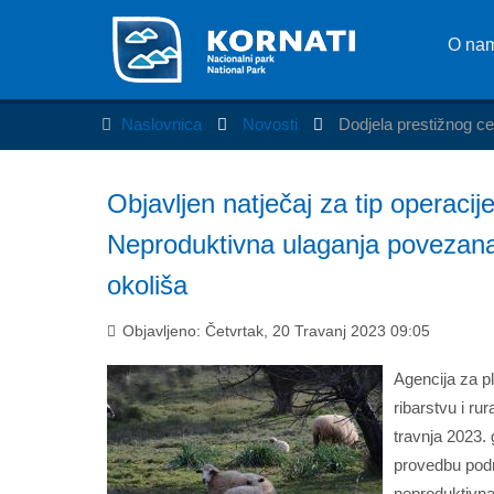
O na
Naslovnica
Novosti
Dodjela prestižnog ce
Objavljen natječaj za tip operacij
Neproduktivna ulaganja povezan
okoliša
Objavljeno: Četvrtak, 20 Travanj 2023 09:05
Agencija za pl
ribarstvu i ru
travnja 2023. 
provedbu podm
neproduktivna