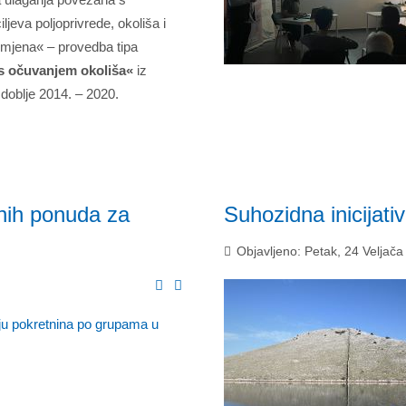
ljeva poljoprivrede, okoliša i
omjena« – provedba tipa
s očuvanjem okoliša«
iz
doblje 2014. – 2020.
nih ponuda za
Suhozidna inicijat
Objavljeno: Petak, 24 Veljača
u pokretnina po grupama u