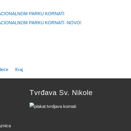
NACIONALNOM PARKU KORNATI
ACIONALNOM PARKU KORNATI -NOVO!
deće
Kraj
Tvrđava Sv. Nikole
aznica