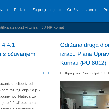
ma
Park
Za posjetitelje
Održivi turizam
Pr
rtifikata za održivi turizam JU NP Kornati
e 4.4.1
Održana druga dion
a s očuvanjem
izradu Plana Uprav
Kornati (PU 6012)
Objavljeno: Ponedjeljak, 27 
aćanja u poljoprivredi,
ralnom razvoju objavila je 7.
godine novi Natječaj za
jere 4.4. »Potpora za
 ulaganja povezana s