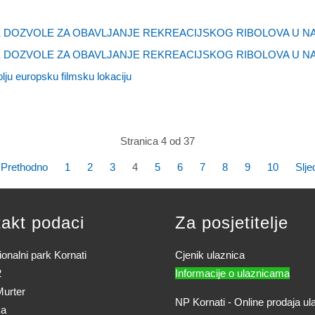
 DOZVOLE ZA OBAVLJANJE REKREACIJSKOG RIBOLOVA U 
 DOZVOLE ZA OBAVLJANJE REKREACIJSKOG RIBOLOVA U N
olju europsku filmsku lokaciju
Stranica 4 od 37
Prethodno
1
2
3
4
5
6
7
8
9
10
Slje
akt podaci
Za posjetitelje
onalni park Kornati
Cjenik ulaznica
2
Informacije o ulaznicama
urter
NP Kornati - Online prodaja ul
ka