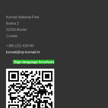
Kornati National Park
Butina 2
22243 Murter
Croatia
+385 (22) 435740
kornati
@np-kornati.hr
Sign language brochure