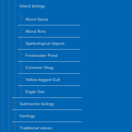
Island biology
About fauna
About flora
Speleological objects
Freshwater Pond
Common Shag
Yellow-legged Gull
Eagle Owl
Submarine biology
Geology
Traditional values