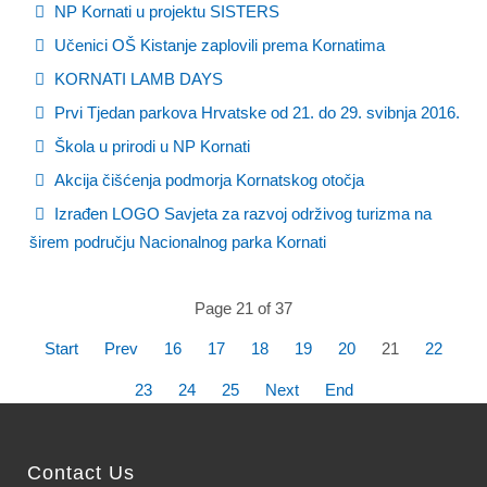
NP Kornati u projektu SISTERS
Učenici OŠ Kistanje zaplovili prema Kornatima
KORNATI LAMB DAYS
Prvi Tjedan parkova Hrvatske od 21. do 29. svibnja 2016.
Škola u prirodi u NP Kornati
Akcija čišćenja podmorja Kornatskog otočja
Izrađen LOGO Savjeta za razvoj održivog turizma na
širem području Nacionalnog parka Kornati
Page 21 of 37
Start
Prev
16
17
18
19
20
21
22
23
24
25
Next
End
Contact Us